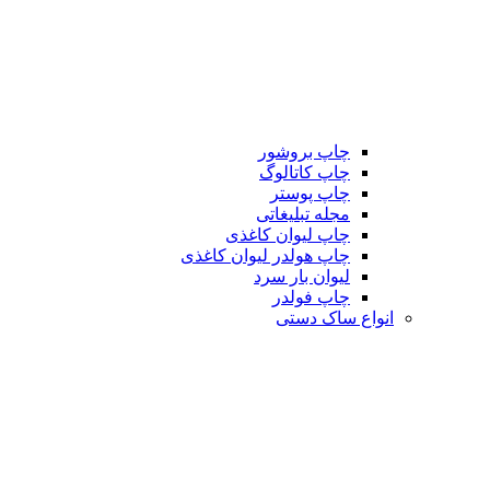
چاپ بروشور
چاپ کاتالوگ
چاپ پوستر
مجله تبلیغاتی
چاپ لیوان کاغذی
چاپ هولدر لیوان کاغذی
لیوان بار سرد
چاپ فولدر
انواع ساک دستی