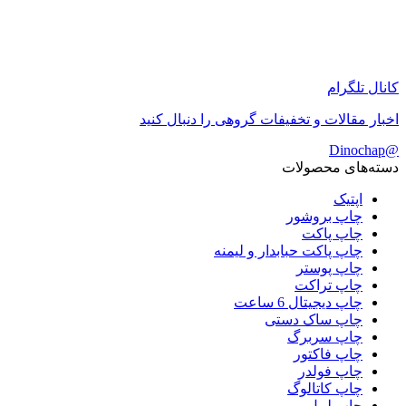
کانال تلگرام
اخبار مقالات و تخفیفات گروهی را دنبال کنید
@Dinochap
دسته‌های محصولات
اپتیک
چاپ بروشور
چاپ پاکت
چاپ پاکت حبابدار و لیمنه
چاپ پوستر
چاپ تراکت
چاپ دیجیتال 6 ساعت
چاپ ساک دستی
چاپ سربرگ
چاپ فاکتور
چاپ فولدر
چاپ کاتالوگ
چاپ لیبل