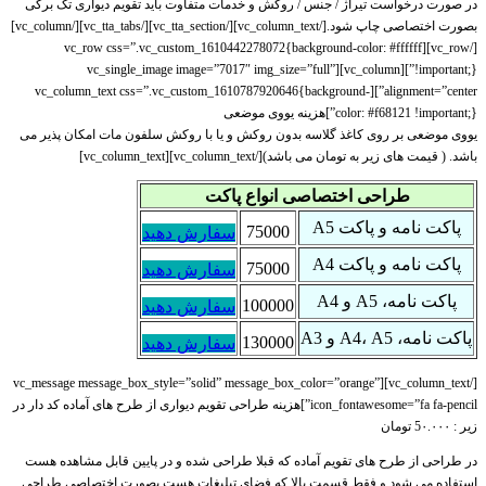
در صورت درخواست تیراژ / جنس / روکش و خدمات متفاوت باید تقویم دیواری تک برگی
بصورت اختصاصی چاپ شود.[/vc_column_text][/vc_tta_section][/vc_tta_tabs][/vc_column]
[/vc_row][vc_row css=”.vc_custom_1610442278072{background-color: #ffffff
!important;}”][vc_column][vc_single_image image=”7017″ img_size=”full”
alignment=”center”][vc_column_text css=”.vc_custom_1610787920646{background-
color: #f68121 !important;}”]هزینه یووی موضعی
یووی موضعی بر روی کاغذ گلاسه بدون روکش و یا با روکش سلفون مات امکان پذیر می
باشد. ( قیمت های زیر به تومان می باشد)[/vc_column_text][vc_column_text]
طراحی اختصاصی انواع پاکت
پاکت نامه و پاکت A5
75000
سفارش دهید
پاکت نامه و پاکت A4
75000
سفارش دهید
پاکت نامه، A5 و A4
100000
سفارش دهید
پاکت نامه، A4، A5 و A3
130000
سفارش دهید
[/vc_column_text][vc_message message_box_style=”solid” message_box_color=”orange”
icon_fontawesome=”fa fa-pencil”]هزینه طراحی تقویم دیواری از طرح های آماده کد دار در
زیر : 5۰.۰۰۰ تومان
در طراحی از طرح های تقویم آماده که قبلا طراحی شده و در پایین قابل مشاهده هست
استفاده می شود و فقط قسمت بالا که فضای تبلیغات هست بصورت اختصاصی طراحی