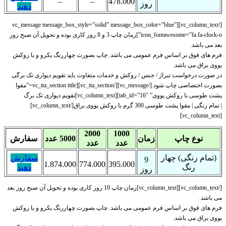
–
–
478.000
روز
دهید
[/vc_column_text][vc_message message_box_style=”solid” message_box_color=”blue”
icon_fontawesome=”fa fa-clock-o”]زمان چاپ 3 و 8 روز کاری بوده و تحویل آن صبح روز
بعد می باشد.
فرم های فوق بر اساس فرم عمومی می باشد. چاپ بصورت چهاررنگ یکرو و با روکش
یووی براق می باشد.
در صورت درخواست تیراژ / جنس / روکش و خدمات متفاوت باید تقویم دیواری تک برگی
بصورت اختصاصی چاپ شود.[/vc_message][/vc_tta_section][vc_tta_section title=”مقوا
پشت طوسی با روکش یووی” tab_id=”16″][vc_column_text]تقویم دیواری تک برگ
| تمام رنگی | مقوا پشت طوسی 300 گرم با روکش یووی براق[/vc_column_text]
[vc_column_text]
2000
1000
نوع چاپ
زمان
5000 عدد
سفارش
عدد
عدد
(تمام رنگی) چهار
سفارش
9
1.874.000
774.000
395.000
رنگ
دهید
روز
[/vc_column_text][vc_column_text]زمان چاپ 10 روز کاری بوده و تحویل آن صبح روز بعد
می باشد.
فرم های فوق بر اساس فرم عمومی می باشد. چاپ بصورت چهاررنگ یکرو و با روکش
یووی براق می باشد.