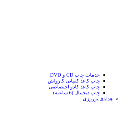
خدمات چاپ CD و DVD
چاپ کاغذ کفپایی کارواش
چاپ کاغذ کادو اختصاصی
چاپ دیجیتال (6 ساعته)
هدایای نوروزی