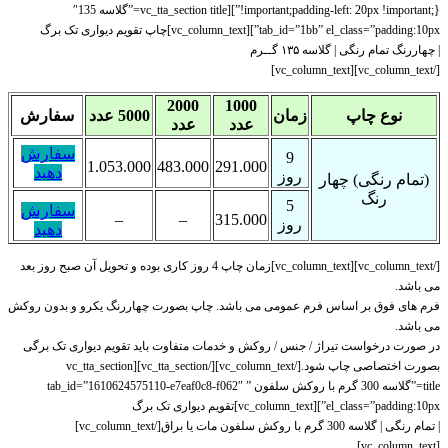
!important;padding-left: 20px !important;}”][vc_tta_section title=”گلاسه 135″
tab_id=”1bb” el_class=”padding:10px”][vc_column_text]چاپ تقویم دیواری تک برگ
| چهاررنگ تمام رنگی | گلاسه ۱۳۵ گــرم
[/vc_column_text][vc_column_text]
2000
1000
نوع چاپ
زمان
5000 عدد
سفارش
عدد
عدد
سفارش
9
1.053.000
483.000
291.000
دهید
روز
(تمام رنگی) چهار
رنگ
5
سفارش
–
–
315.000
روز
دهید
[/vc_column_text][vc_column_text]زمان چاپ 4 روز کاری بوده و تحویل آن صبح روز بعد
می باشد.
فرم های فوق بر اساس فرم عمومی می باشد. چاپ بصورت چهاررنگ یکرو و بدون روکش
می باشد.
در صورت درخواست تیراژ / جنس / روکش و خدمات متفاوت باید تقویم دیواری تک برگی
بصورت اختصاصی چاپ شود.[/vc_column_text][/vc_tta_section][vc_tta_section
title=”گلاسه 300 گرم با روکش سلفون ” tab_id=”1610624575110-e7eaf0c8-f062″
el_class=”padding:10px”][vc_column_text]تقویم دیواری تک برگ
| تمام رنگی | گلاسه 300 گرم با روکش سلفون مات یا براق[/vc_column_text]
[vc_column_text]