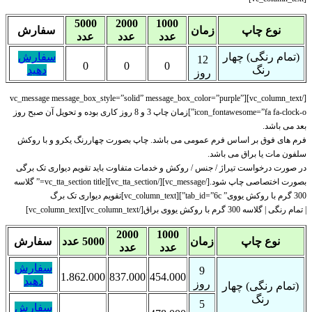
5000
2000
1000
نوع چاپ
زمان
سفارش
عدد
عدد
عدد
(تمام رنگی) چهار
سفارش
12
0
0
0
رنگ
دهید
روز
[/vc_column_text][vc_message message_box_style=”solid” message_box_color=”purple”
icon_fontawesome=”fa fa-clock-o”]زمان چاپ 3 و 8 روز کاری بوده و تحویل آن صبح روز
بعد می باشد.
فرم های فوق بر اساس فرم عمومی می باشد. چاپ بصورت چهاررنگ یکرو و با روکش
سلفون مات یا براق می باشد.
در صورت درخواست تیراژ / جنس / روکش و خدمات متفاوت باید تقویم دیواری تک برگی
بصورت اختصاصی چاپ شود.[/vc_message][/vc_tta_section][vc_tta_section title=” گلاسه
300 گرم با روکش یووی” tab_id=”6c”][vc_column_text]تقویم دیواری تک برگ
| تمام رنگی | گلاسه 300 گرم با روکش یووی براق[/vc_column_text][vc_column_text]
2000
1000
نوع چاپ
زمان
5000 عدد
سفارش
عدد
عدد
سفارش
9
1.862.000
837.000
454.000
دهید
روز
(تمام رنگی) چهار
رنگ
5
سفارش