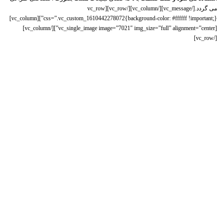
می گردد.[/vc_message][/vc_column][/vc_row][vc_row
css=”.vc_custom_1610442278072{background-color: #ffffff !important;}”][vc_column]
[vc_single_image image=”7021″ img_size=”full” alignment=”center”][/vc_column]
[/vc_row]