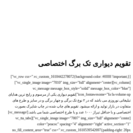
تقویم دیواری تک برگ اختصاصی
[vc_row css=”.vc_custom_1610442278072{background-color: #ffffff !important;}”]
[vc_column][vc_single_image image=”7010″ img_size=”full” alignment=”center”]
[vc_message message_box_style=”solid” message_box_color=”blue”
icon_fontawesome=”fa fa-volume-up”]تقویم دیواری یکی از مرسوم و رایج ترین هدایای
تبلیغاتی نوروزی می باشد که در ۲ نوع تک برگی و چهار برگی و در سایز و طرح های
متفاوت در بازار تولید و ارائه میشود. تقویم های چاپ شده در چاپ شاپرک بصورت
اختصاصی و با حداقل تیراژ ۱۰۰۰ عدد و با طرح اختصاصی شما می باشد.[/vc_message]
[vc_single_image image=”7007″ img_size=”full” alignment=”center”][vc_tta_tabs
color=”peacoc” spacing=”4″ alignment=”right” active_section=”1″
no_fill_content_area=”true” css=”.vc_custom_1610539542697{padding-right: 20px