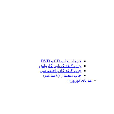
خدمات چاپ CD و DVD
چاپ کاغذ کفپایی کارواش
چاپ کاغذ کادو اختصاصی
چاپ دیجیتال (6 ساعته)
هدایای نوروزی