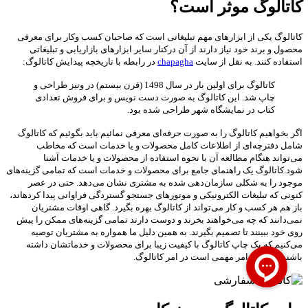
کاتالوگ موثر است؟
کاتالوگ یکی از ابزارهای مهم تبلیغاتی است که صاحبان کسب وکار برای معرفی
محصول و برند خود نیاز دارند از آن درکنار سایر ابزارهای بازاریابی و تبلیغاتی
استفاده کنند. به نقل از سایت
chapagha
در رابطه با تاریخچه پیدایش کاتالوگ:
کاتالوگ برای اولین بار در سال 1498 (قرن بیستم) در ونیز طراحی و
چاپ شد. این کاتالوگ به صورت دست نویس و برای فروش تعدادی
کتاب در نمایشگاه شهر طراحی شده بود.
اگر بخواهیم کاتالوگ را به صورت حرفه‌ای معرفی نمائیم باید بگوئیم که کاتالوگ
شامل دفترچه‌ای از اطلاعات کامل محصولات و یا خدمات است که مخاطب
می‌تواند هنگام مطالعه آن با نحوه استفاده از محصولات و یا خدمات آشنا
شود.کاتالوگ یک راهنمای جامع برای محصولات و خدمات است که تمامی گزینه‌های
موجود را به شکلی سازمان‌دهی شده به مشتری نشان می‌دهد. حتی در عصر
کنونی که تبلیغات الکترونیکی و موتورهای جستجو گستردگی فراوانی پیدا کرده‎اند،
باز هم هر کسب‌ و کار می‌تواند از کاتالوگ بهره بگیرد. گاهی اوقات مشتریان
نمی‌دانند که چه می‌خواهند بخرند و دوست دارند تمامی گزینه‌های ممکن را پیش
روی خود ببینند تا تصمیم بگیرند. به همین دلیل ما همواره به مشتریان توصیه
می‌کنیم که یک چاپ کاتالوگ با کیفیت زیبا برای محصولات و خدماتشان داشته
باشندکه بسیار امر مهمی است در امر کاتالوگ.