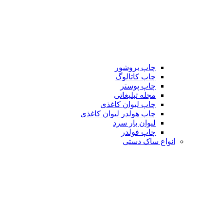
چاپ بروشور
چاپ کاتالوگ
چاپ پوستر
مجله تبلیغاتی
چاپ لیوان کاغذی
چاپ هولدر لیوان کاغذی
لیوان بار سرد
چاپ فولدر
انواع ساک دستی