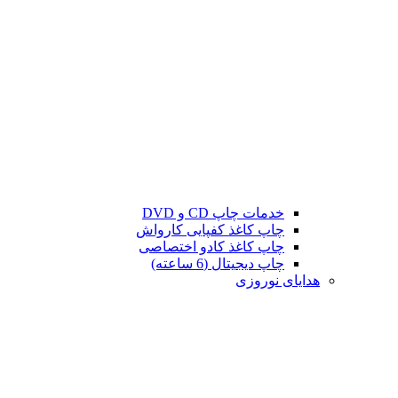
خدمات چاپ CD و DVD
چاپ کاغذ کفپایی کارواش
چاپ کاغذ کادو اختصاصی
چاپ دیجیتال (6 ساعته)
هدایای نوروزی