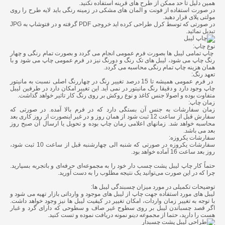
همین دلیل تا حد ممکن از طرح های قرینه استفاده نکنید.
در صورت استفاده از فونت و المان های مشکی در زمینه رنگی باید لایه طرح را روی
مولتی پلای قرار دهید.
در صورتی که توسط کرل طراحی کرده اید خروجی PDF گرفته و در فتوشاپ به JPG
تبدیل نمائید.
نوع چاپ:
چاپ تمامی لیبل ها بصورت فرم عمومی انجام می گردد و بصورت تمام رنگی و چهار
رنگ چاپ می شود، لیبل های تک رنگ و دورنگ نیز در فرم عمومی چاپ می شود و با
همان هزینه چاپ تمام رنگی محاسبه می گردد.
تعهد رنگ:
در فرم عمومی همیشه تا 15 درصد تغییر رنگ در چهاررنگ اصلی نسبت به مانیتور
چاپ وجود دارد و دقیقا رنگ مانیتور در نمی آید. این تغییر امکان دارد در طرفین لیبل
متفاوت بوده و اصولا جنس کاغذ و نوع روکش بر روی رنگ کار تاثیر خواهد گذاشت.
زمان چاپ:
زمان سفارشات به جنس آن بستگی دارد که در فرم بالا آمده. در صورتی که
سفارش قبل از ساعت 12 ثبت شود از همان روز و در غیر اینصورت از روز کاری بعد
محاسبه خواهد شد. زمانهای اعلامی زمان چاپ بوده و تحویل یا ارسال آن صبح روز
بعد می باشد.
سفارشات یکروزه:
سفارشات یکروزه در صورتی که شنبه الی چهارشنبه قبل از ساعت 10 ثبت شود،
روز بعد ساعت 16 آماده خواهد بود.
حتماً کار
چاپ لیبل پشت چسب دار
خود را به مجموعه‌ای حرفه‌ای و باتجربه بسپارید.
چرا که در این صورت می‌توانید یک نتیجه مطلوب را به دست آورید.
توضیحات تکمیلی در مورد میزان چسبندگی لیبل ها:
لیبل های مورد استفاده جهت چاپ از لیبل های موجود و وارداتی بازار تهیه می شود و
با توجه به تغییر زمان واردات، امکان تغییر در کیفیت لیبل ها نیز وجود خواهد داشت.
اگر قصد چسباندن لیبل بر روی سطوح غیر صاف و سطوحی که دارای گرد و غبار
هست را دارید، حتما از
مجموعه دینو
نمونه دریافت نموده و تست کنید.