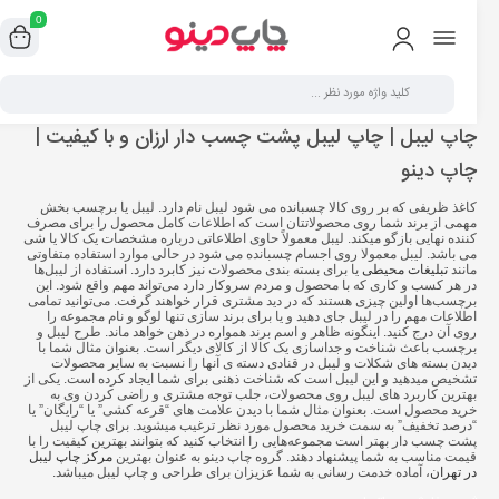
0
چاپ لیبل | چاپ لیبل پشت چسب دار ارزان و با کیفیت |
چاپ دینو
کاغذ ظریفی که بر روی کالا چسبانده می شود لیبل نام دارد. لیبل یا برچسب بخش
مهمی از برند شما روی محصولاتتان است که اطلاعات کامل محصول را برای مصرف
کننده نهایی بازگو میکند. لیبل معمولاً حاوی اطلاعاتی درباره مشخصات یک کالا یا شی
می‌ باشد. لیبل معمولا روی اجسام چسبانده می‌ شود در حالی موارد استفاده متفاوتی
مانند
تبلیغات محیطی
یا برای بسته بندی محصولات نیز کابرد دارد. استفاده از لیبل‌ها
در هر کسب و کاری که با محصول و مردم سروکار دارد می‌تواند مهم واقع شود. این
برچسب‌ها اولین چیزی هستند که در دید مشتری قرار خواهند گرفت. می‌توانید تمامی
اطلاعات مهم را در لیبل جای دهید و یا برای برند سازی تنها لوگو و نام مجموعه را
روی آن درج کنید. اینگونه ظاهر و اسم برند همواره در ذهن خواهد ماند. طرح لیبل و
برچسب باعث شناخت و جداسازی یک کالا از کالای دیگر است. بعنوان مثال شما با
دیدن بسته های شکلات و لیبل در قنادی دسته ی آنها را نسبت به سایر محصولات
تشخیص میدهید و این لیبل است که شناخت ذهنی برای شما ایجاد کرده است. یکی از
بهترین کاربرد های لیبل روی محصولات، جلب توجه مشتری و راضی کردن وی به
خرید محصول است. بعنوان مثال شما با دیدن علامت های “قرعه کشی” یا “رایگان” یا
“درصد تخفیف” به سمت خرید محصول مورد نظر ترغیب میشوید. برای
چاپ لیبل
پشت چسب دار
بهتر است مجموعه‌هایی را انتخاب کنید که بتوانند بهترین کیفیت را با
قیمت مناسب به شما پیشنهاد دهند. گروه چاپ دینو به عنوان بهترین
مرکز چاپ لیبل
در تهران
، آماده خدمت رسانی به شما عزیزان برای طراحی و چاپ لیبل میباشد.