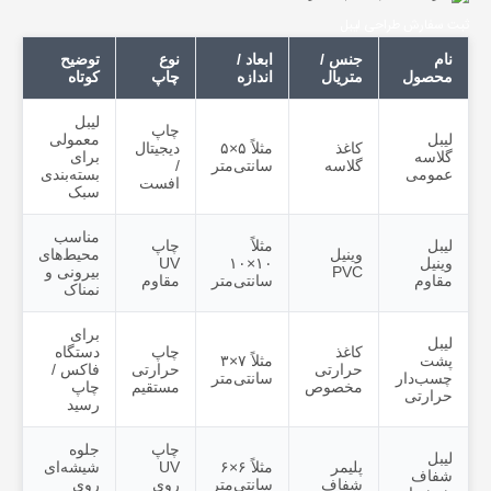
ثبت سفارش طراحی لیبل
نام
جنس /
ابعاد /
نوع
توضیح
محصول
متریال
اندازه
چاپ
کوتاه
لیبل
چاپ
لیبل
معمولی
کاغذ
مثلاً ۵×۵
دیجیتال
گلاسه
برای
گلاسه
سانتی‌متر
/
عمومی
بسته‌بندی
افست
سبک
مناسب
لیبل
مثلاً
چاپ
وینیل
محیط‌های
وینیل
۱۰×۱۰
UV
PVC
بیرونی و
مقاوم
سانتی‌متر
مقاوم
نمناک
برای
لیبل
کاغذ
چاپ
دستگاه
پشت
مثلاً ۷×۳
حرارتی
حرارتی
فاکس /
چسب‌دار
سانتی‌متر
مخصوص
مستقیم
چاپ
حرارتی
رسید
چاپ
جلوه
لیبل
پلیمر
مثلاً ۶×۶
UV
شیشه‌ای
شفاف
شفاف
سانتی‌متر
روی
روی