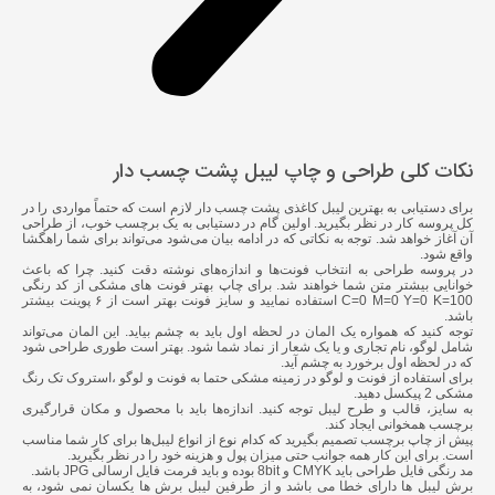
نکات کلی طراحی و چاپ لیبل پشت چسب دار
برای دستیابی به بهترین
لیبل کاغذی پشت چسب دار
لازم است که حتماً مواردی را در
کل پروسه کار در نظر بگیرید. اولین گام در دستیابی به یک برچسب خوب، از طراحی
آن آغاز خواهد شد. توجه به نکاتی که در ادامه بیان می‌شود می‌تواند برای شما راهگشا
واقع شود.
در پروسه طراحی به انتخاب فونت‌ها و اندازه‌های نوشته دقت کنید. چرا که باعث
خوانایی بیشتر متن شما خواهند شد. برای چاپ بهتر فونت های مشکی از کد رنگی
C=0 M=0 Y=0 K=100 استفاده نمایید و سایز فونت بهتر است از ۶ پوینت بیشتر
باشد.
توجه کنید که همواره یک المان در لحظه اول باید به چشم بیاید. این المان می‌تواند
شامل لوگو، نام تجاری و یا یک شعار از نماد شما شود. بهتر است طوری طراحی شود
که در لحظه اول برخورد به چشم آید.
برای استفاده از فونت و لوگو در زمینه مشکی حتما به فونت و لوگو ،استروک تک رنگ
مشکی 2 پیکسل دهید.
به سایز، قالب و طرح لیبل توجه کنید. اندازه‌ها باید با محصول و مکان قرارگیری
برچسب همخوانی ایجاد کند.
پیش از
چاپ برچسب
تصمیم بگیرید که کدام نوع از انواع لیبل‌ها برای کار شما مناسب
است. برای این کار همه جوانب حتی میزان پول و هزینه خود را در نظر بگیرید.
مد رنگی فایل طراحی باید CMYK و 8bit بوده و باید فرمت فایل ارسالی JPG باشد.
برش لیبل ها دارای خطا می باشد و از طرفین لیبل برش ها یکسان نمی شود، به