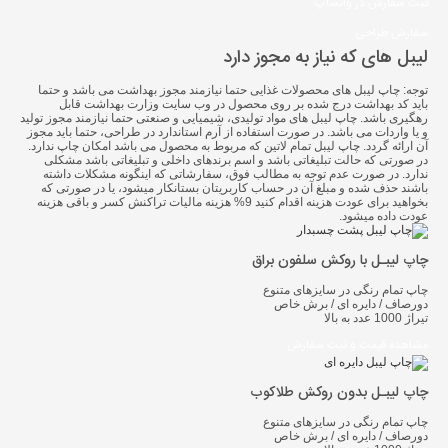
ثبت سفارش در واتساپ
سفارش طراحی
لیبل های که نیاز به مجوز دارد
توجه:
چاپ لیبل های محصولات غذایی حتما نیازمند مجوز بهداشت می باشد و حتما
باید کد بهداشت درج شده بر روی محصول در وب سایت وزارت بهداشت قابل
رهگیری باشد. چاپ لیبل های مواد تولیدی، شیمیایی و صنعتی حتما نیازمند مجوز تولید
و یا واردات می باشد. در صورت استفاده از آرم استاندارد در طراحی، حتما باید مجوز
آن ارائه گردد. چاپ لیبل تمام لاتین که مربوط به محصول می باشد امکان چاپ ندارد.
در صورتی که حالت تبلیغاتی باشد و اسم برندهای داخلی و تبلیغاتی باشد مشکلی
ندارد. در صورت عدم توجه به مطالب فوق، سفارشاتی که اینگونه مشکلات داشته
باشند حذف شده و مبلغ آن در حساب کاربریتان بستانکار میشود، یا در صورتی که
بخواهید برای عودت هزینه اقدام کنید 9% هزینه مالیات تراکنش کسر و باقی هزینه
عودت داده میشود.
چاپ لیبـل با روکش سلفون براق
چاپ تمام رنگی در سایزهای متنوع
دورصاف / دایره ای / برش خاص
تیراژ 1000 عدد به بالا
مشاهده قیمت و ثبت سفارش
چاپ لیبـل بدون روکش طلاکوب
چاپ تمام رنگی در سایزهای متنوع
دورصاف / دایره ای / برش خاص