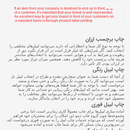
If an item from your company is destined to end up in front
of a customer, it’s important that your brand is well represented.
An excellent way to get your brand in front of your customers on
a repeated basis is through product label printing.
چاپ برچسب ارزان
با توجه به نوع کار شما و انتظاراتی که دارید می‌توانید لیبل‌های مختلفی را
انتخاب کنید. اگر شرایطی که لیبل قرار است در آن قرار بگیرد دور از
رطوبت و شرایط بد آب و هوایی است، می‌توانید با انتخاب‌های ساده‌تر
هزینه
چاپ برچسب
خود را کاهش دهید. همچنین میزان تیراژ مورد نظر نیز
در ارزان بودن کار تأثیر دارد.
چاپ لیبل رنگی
از آنجا که دست شما به عنوان سفارش دهنده و طراح در انتخاب لیبل باز
است، می‌توانید کار را به صورت تک رنگ، رنگی و حتی سیاه و سفید
درخواست کنید. با توجه به کار شما قطعاً هزینه‌های نهایی متفاوت خواهد
شد. بهتر است بدانید که لیبل‌های رنگی زیبایی دو چندانی به کار شما
می‌دهند و به خوبی با استفاده از رنگ‌ها می‌توانید نظر مخاطب را به
محصول خود جلب کرده و برند خود را در اذهان ماندگار سازید.
چاپ لیبل فوری
آماده سازی لیبل‌ها برای چاپ معمولاً کاری زمان‌بر است، اما برخی
مجموعه‌ها چون گروه چاپ دینو این امکان را برای مشتریان خود فراهم
آورده‌ است که می‌تواند خدمات چاپ لیبل را به صورت فوری درخواست کند.
در سریع‌ترین زمان ممکن کار برای شما چاپ شده و آماده می‌شود.