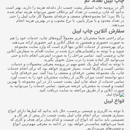
چاپ لیبل تعداد کم
اگر در پروسه
چاپ استیکر پشت چسب دار
دغدغه هزینه را دارید، بهتر است
بدانید که چاپ برچسب در تعداد کم برخلاف تصور می‌تواند هزینه تمام شده
را بالا ببرد؛ اما مجموعه‌های منصف و حرفه‌ای معمولاً کار چاپ لیبل را حتی
در تعداد محدود و با تیراژ پایین، با نرخ مصوب و در بهترین هزینه انجام
می‌دهند.
سفارش آنلاین چاپ لیبل
برای راحتی شما مشتریان عزیز معمولاً گروه‌های چاپ، خدمات خود را هم
به صورت حضوری و همچنین به شکل آنلاین و غیر حضوری ارائه می‌دهند.
برای بهره‌مندی از خدمات آنلاین تنها لازم است که وارد سایت مجموعه
شوید و با توجه به راهنمایی‌های درج شده در سایت اقدام به سفارش آنلاین
چاپ برچسب
کنید. تمامی مراحل را به صورت اینترنتی انجام داده و حتی
می‌توانید کار آماده شده را درب منزل تحویل بگیرید.
با توجه به اینکه لیبل یک عضو مهم در پروسه معرفی محصولات و خدمات
تمامی کسب و کارها است، بسیار ضروری خواهد بود که برای انجام خدمات
چاپ، یک مجموعه معتبر، حرفه‌ای و منصف را پیدا کنید. تیم حرفه‌ای چاپ
دینو توانسته است میزان بالایی از رضایت مشتریان خود را به دست آورد.
تمامی خدمات از جمله
چاپ لیبل پشت چسب دار
در این مجموعه با بهترین
کیفیت و قیمت به مشتریان عرضه می‌شود. تمامی خدمات را می‌توانید به
صورت آنلاین و از طریق مراجعه به سایت دریافت کنید.
انواع لیبل
با توجه به کاربری و چیستی برچسب، حال باید بدانید که لیبل‌ها دارای انواع
بسیاری هستند. برای انجام
چاپ لیبل پشت چسب دار
پیش از هر کار و
تصمیمی باید بدانید که انواع آن چیست و کدام مدل برای هدف و کاری که
شما می‌خواهید مناسب‌تر خواهد بود. در ادامه به معرفی مهم‌ترین انواع
برچسب‌های می‌پردازیم.