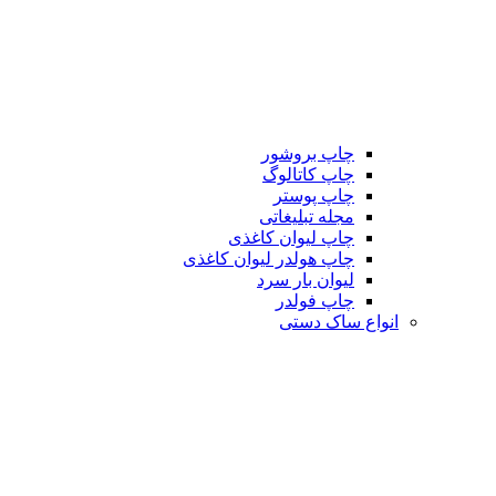
چاپ بروشور
چاپ کاتالوگ
چاپ پوستر
مجله تبلیغاتی
چاپ لیوان کاغذی
چاپ هولدر لیوان کاغذی
لیوان بار سرد
چاپ فولدر
انواع ساک دستی