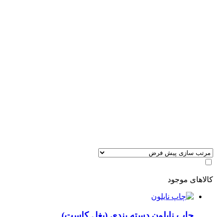
کالاهای موجود
چاپ نایلون دسته بندی (بغل کاست)​