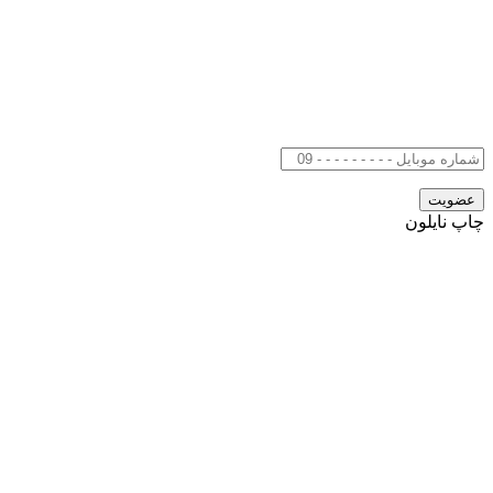
چاپ نایلون