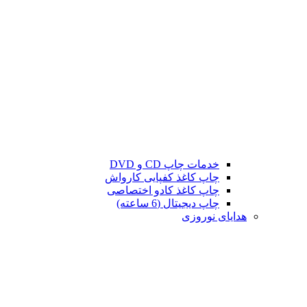
خدمات چاپ CD و DVD
چاپ کاغذ کفپایی کارواش
چاپ کاغذ کادو اختصاصی
چاپ دیجیتال (6 ساعته)
هدایای نوروزی