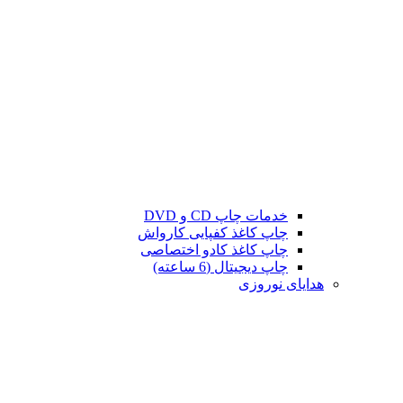
خدمات چاپ CD و DVD
چاپ کاغذ کفپایی کارواش
چاپ کاغذ کادو اختصاصی
چاپ دیجیتال (6 ساعته)
هدایای نوروزی