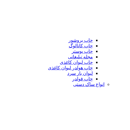
چاپ بروشور
چاپ کاتالوگ
چاپ پوستر
مجله تبلیغاتی
چاپ لیوان کاغذی
چاپ هولدر لیوان کاغذی
لیوان بار سرد
چاپ فولدر
انواع ساک دستی