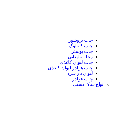
چاپ بروشور
چاپ کاتالوگ
چاپ پوستر
مجله تبلیغاتی
چاپ لیوان کاغذی
چاپ هولدر لیوان کاغذی
لیوان بار سرد
چاپ فولدر
انواع ساک دستی