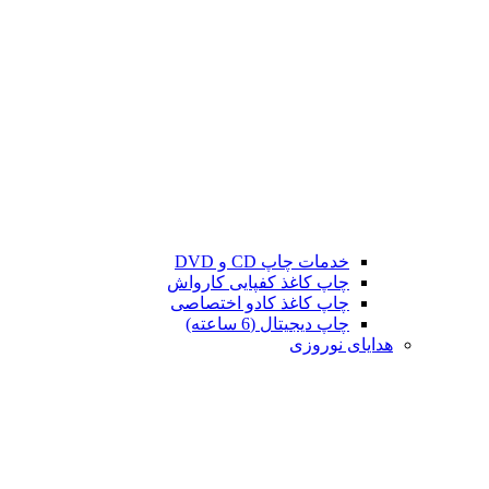
خدمات چاپ CD و DVD
چاپ کاغذ کفپایی کارواش
چاپ کاغذ کادو اختصاصی
چاپ دیجیتال (6 ساعته)
هدایای نوروزی