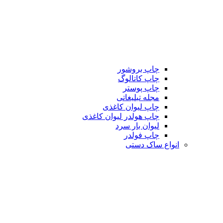
چاپ بروشور
چاپ کاتالوگ
چاپ پوستر
مجله تبلیغاتی
چاپ لیوان کاغذی
چاپ هولدر لیوان کاغذی
لیوان بار سرد
چاپ فولدر
انواع ساک دستی