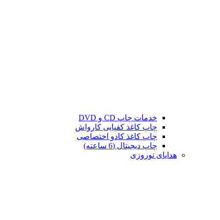
خدمات چاپ CD و DVD
چاپ کاغذ کفپایی کارواش
چاپ کاغذ کادو اختصاصی
چاپ دیجیتال (6 ساعته)
هدایای نوروزی