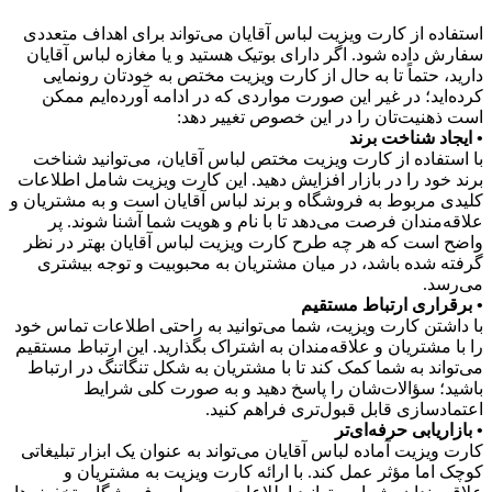
استفاده از کارت ویزیت لباس آقایان می‌تواند برای اهداف متعددی
سفارش داده شود. اگر دارای بوتیک هستید و یا مغازه لباس آقایان
دارید، حتماً تا به حال از کارت ویزیت مختص به خودتان رونمایی
کرده‌اید؛ در غیر این صورت مواردی که در ادامه آورده‌ایم ممکن
است ذهنیت‌تان را در این خصوص تغییر دهد:
• ایجاد شناخت برند
با استفاده از کارت ویزیت مختص لباس آقایان، می‌توانید شناخت
برند خود را در بازار افزایش دهید. این کارت ویزیت شامل اطلاعات
کلیدی مربوط به فروشگاه و برند لباس آقایان است و به مشتریان و
علاقه‌مندان فرصت می‌دهد تا با نام و هویت شما آشنا شوند. پر
واضح است که هر چه طرح کارت ویزیت لباس آقایان بهتر در نظر
گرفته شده باشد، در میان مشتریان به محبوبیت و توجه بیشتری
می‌رسد.
• برقراری ارتباط مستقیم
با داشتن کارت ویزیت، شما می‌توانید به راحتی اطلاعات تماس خود
را با مشتریان و علاقه‌مندان به اشتراک بگذارید. این ارتباط مستقیم
می‌تواند به شما کمک کند تا با مشتریان به شکل تنگاتنگ در ارتباط
باشید؛ سؤالات‌شان را پاسخ دهید و به صورت کلی شرایط
اعتمادسازی قابل قبول‌تری فراهم کنید.
• بازاریابی حرفه‌ای‌تر
کارت ویزیت آماده لباس آقایان می‌تواند به عنوان یک ابزار تبلیغاتی
کوچک اما مؤثر عمل کند. با ارائه کارت ویزیت به مشتریان و