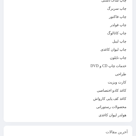
چاپ ساک دستی
چاپ سربرگ
چاپ فاکتور
چاپ فولدر
چاپ کاتالوگ
چاپ لیبل
چاپ لیوان کاغذی
چاپ نایلون
خدمات چاپ CD و DVD
طراحی
کارت ویزیت
کاغذ کادو اختصاصی
کاغذ کف پایی کارواش
محصولات رستورانی
هولدر لیوان کاغذی
آخرین مقالات