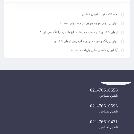
مشکلات تولید لیوان کاغذی
بهترین لیوان قهوه بیرون بر چه لیوان است؟
لیوان کاغذی تا چه مدت مایعات داغ یا سرد را نگه می‌دارد؟
بهترین رنگ‌ و فونت برای چاپ روی لیوان کاغذی
آیا لیوان کاغذی قابل بازیافت است؟
021-76610658
تلفـن تمـاس
021-76610593
تلفـن تمـاس
021-76610431
تلفـن تمـاس