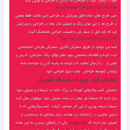
خود را ارسال کنید تا طراحان ما کارتان را طراحی و نهایی کنند.
طرح، رنگ و عکس طرح ها را میتونیم تغیر بدیم؟
خیر، طرح های آماده قایل ویرایش در طراحی نمی باشند فقط بعضی
از طرح ها را می توان رنگ و تصویر بکار رفته در طراحی را ویرایش
کرد که باید قبل از سفار ش با قسمت طراحی هماهنگ گردد.
اگه از این طرح های آماده خوشم نیومد چی؟
شما می توانید از طریق سفارش آنلاین، سفارش طراحی اختصاصی
ثبت کرده و اطلاعات شخصی خود نظیر لوگو، رنگ سازمانی، آدرس و
تلفن و … را ارسال نمائید تا با توجه به زمینه کاری و خواسته شما
برایتان (توسط طراحان چاپ دینو) طراحی شود.
راهنمای کارت ویزیت نمایشگاه اتومبیل
صاحبان کسب‌وکارهای کوچک و بزرگ دائماً به تبلیغات و معرفی خود
نیاز دارند که مسلماً هر چقدر در بحث معرفی خود، موفق‌تر عمل کنند،
مسلماً نتیجه بهتری از این کار خواهند گرفت. کسب‌وکارهایی که با
دنیای ماشین در ارتباط‌اند نیز همانند سایر مشاغل به دیده‌شدن و
معرفی نیاز دارند که
کارت ویزیت
یکی از راه‌های رسیدن به این هدف