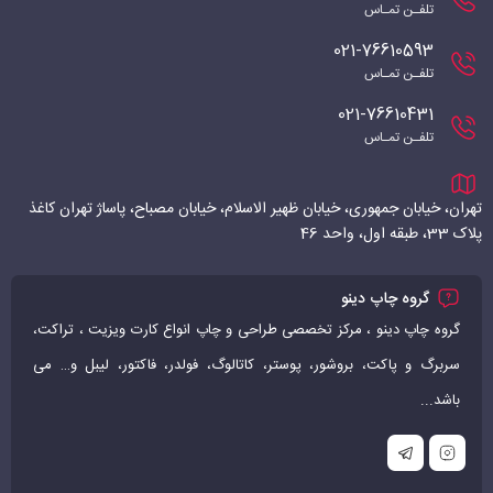
تلفـن تمـاس
021-76610593
تلفـن تمـاس
021-76610431
تلفـن تمـاس
تهران، خیابان جمهوری، خیابان ظهیر الاسلام، خیابان مصباح، پاساژ تهران کاغذ
پلاک 33، طبقه اول، واحد 46
گروه چاپ دینو
گروه چاپ دینو ، مرکز تخصصی طراحی و چاپ انواع کارت ویزیت ، تراکت،
سربرگ و پاکت، بروشور، پوستر، کاتالوگ، فولدر، فاکتور، لیبل و… می
باشد...