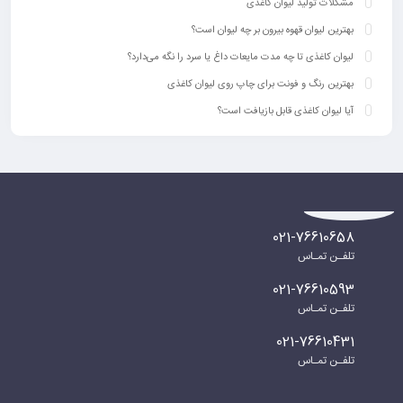
مشکلات تولید لیوان کاغذی
بهترین لیوان قهوه بیرون بر چه لیوان است؟
لیوان کاغذی تا چه مدت مایعات داغ یا سرد را نگه می‌دارد؟
بهترین رنگ‌ و فونت برای چاپ روی لیوان کاغذی
آیا لیوان کاغذی قابل بازیافت است؟
021-76610658
تلفـن تمـاس
021-76610593
تلفـن تمـاس
021-76610431
تلفـن تمـاس