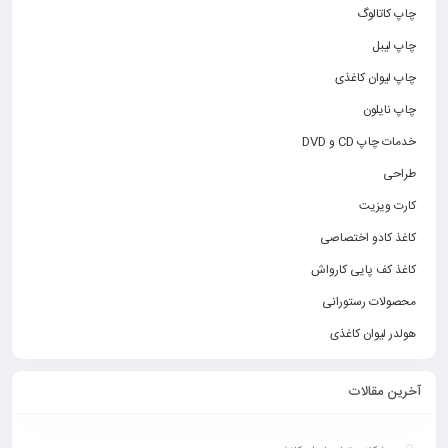
چاپ کاتالوگ
چاپ لیبل
چاپ لیوان کاغذی
چاپ نایلون
خدمات چاپ CD و DVD
طراحی
کارت ویزیت
کاغذ کادو اختصاصی
کاغذ کف پایی کارواش
محصولات رستورانی
هولدر لیوان کاغذی
آخرین مقالات