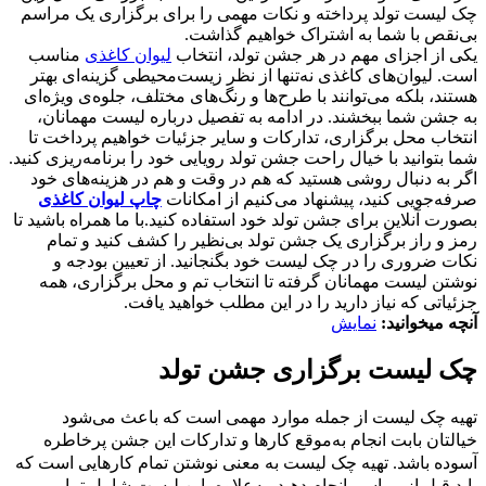
چک لیست تولد پرداخته و نکات مهمی را برای برگزاری یک مراسم
بی‌نقص با شما به اشتراک خواهیم گذاشت.
یکی از اجزای مهم در هر جشن تولد، انتخاب
لیوان کاغذی
مناسب
است. لیوان‌های کاغذی نه‌تنها از نظر زیست‌محیطی گزینه‌ای بهتر
هستند، بلکه می‌توانند با طرح‌ها و رنگ‌های مختلف، جلوه‌ی ویژه‌ای
به جشن شما ببخشند. در ادامه به تفصیل درباره لیست مهمانان،
انتخاب محل برگزاری، تدارکات و سایر جزئیات خواهیم پرداخت تا
شما بتوانید با خیال راحت جشن تولد رویایی خود را برنامه‌ریزی کنید.
اگر به دنبال روشی هستید که هم در وقت و هم در هزینه‌های خود
صرفه‌جویی کنید، پیشنهاد می‌کنیم از امکانات
چاپ لیوان کاغذی
بصورت آنلاین برای جشن تولد خود استفاده کنید.
با ما همراه باشید تا
رمز و راز برگزاری یک جشن تولد بی‌نظیر را کشف کنید و تمام
نکات ضروری را در چک لیست خود بگنجانید. از تعیین بودجه و
نوشتن لیست مهمانان گرفته تا انتخاب تم و محل برگزاری، همه
جزئیاتی که نیاز دارید را در این مطلب خواهید یافت.
آنچه میخوانید:
نمایش
چک لیست برگزاری جشن تولد
تهیه چک لیست از جمله موارد مهمی است که باعث می‌شود
خیالتان بابت انجام به‌موقع کارها و تدارکات این جشن پرخاطره
آسوده باشد. تهیه چک لیست به معنی نوشتن تمام کارهایی است که
باید قبل از مراسم انجام دهید. به‌علاوه، این لیست شامل تمامی