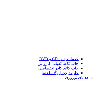
خدمات چاپ CD و DVD
چاپ کاغذ کفپایی کارواش
چاپ کاغذ کادو اختصاصی
چاپ دیجیتال (6 ساعته)
هدایای نوروزی