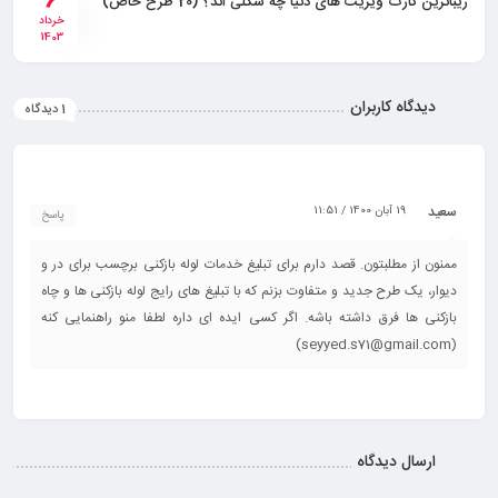
6
زیباترین کارت ویزیت های دنیا چه شکلی اند؟ (20 طرح خاص)
خرداد
1403
دیدگاه کاربران
1 دیدگاه
سعید
19 آبان 1400 / 11:51
پاسخ
ممنون از مطلبتون. قصد دارم برای تبلیغ خدمات لوله بازکنی برچسب برای در و
دیوار، یک طرح جدید و متفاوت بزنم که با تبلیغ های رایج لوله بازکنی ها و چاه
بازکنی ها فرق داشته باشه. اگر کسی ایده ای داره لطفا منو راهنمایی کنه
(seyyed.s71@gmail.com)
ارسال دیدگاه