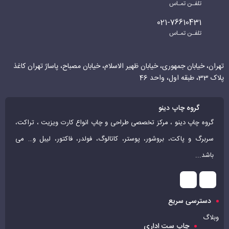
تلفـن تمـاس
021-76610431
تلفـن تمـاس
تهران، خیابان جمهوری، خیابان ظهیر الاسلام، خیابان مصباح، پاساژ تهران کاغذ
پلاک 33، طبقه اول، واحد 46
گروه چاپ دینو
گروه چاپ دینو ، مرکز تخصصی طراحی و چاپ انواع کارت ویزیت ، تراکت،
سربرگ و پاکت، بروشور، پوستر، کاتالوگ، فولدر، فاکتور، لیبل و… می
باشد...
دسترسی سریع
وبلاگ
چاپ ست اداری