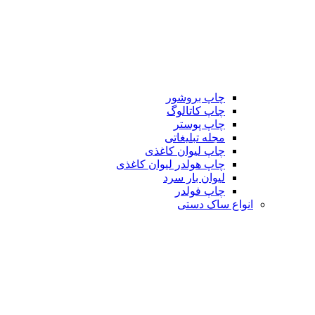
چاپ بروشور
چاپ کاتالوگ
چاپ پوستر
مجله تبلیغاتی
چاپ لیوان کاغذی
چاپ هولدر لیوان کاغذی
لیوان بار سرد
چاپ فولدر
انواع ساک دستی