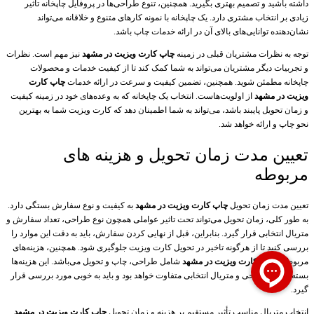
داشته باشید و تصمیم بهتری بگیرید. همچنین، تنوع طراحی‌ها در پروفایل چاپخانه تأثیر
زیادی بر انتخاب مشتری دارد. یک چاپخانه با نمونه کارهای متنوع و خلاقانه می‌تواند
نشان‌دهنده توانایی‌های بالای آن در ارائه خدمات چاپ باشد.
توجه به نظرات مشتریان قبلی در زمینه
چاپ کارت ویزیت در مشهد
نیز مهم است. نظرات
و تجربیات دیگر مشتریان می‌تواند به شما کمک کند تا از کیفیت خدمات و محصولات
چاپخانه مطمئن شوید. همچنین، تضمین کیفیت و سرعت در ارائه خدمات
چاپ کارت
ویزیت در مشهد
از اولویت‌هاست. انتخاب یک چاپخانه که به وعده‌های خود در زمینه کیفیت
و زمان تحویل پایبند باشد، می‌تواند به شما اطمینان دهد که کارت ویزیت شما به بهترین
نحو چاپ و ارائه خواهد شد.
تعیین مدت زمان تحویل و هزینه های
مربوطه
تعیین مدت زمان تحویل
چاپ کارت ویزیت در مشهد
به کیفیت و نوع سفارش بستگی دارد.
به طور کلی، زمان تحویل می‌تواند تحت تاثیر عواملی همچون نوع طراحی، تعداد سفارش و
متریال انتخابی قرار گیرد. بنابراین، قبل از نهایی کردن سفارش، باید به دقت این موارد را
بررسی کنید تا از هرگونه تاخیر در تحویل کارت ویزیت جلوگیری شود. همچنین، هزینه‌های
مربوط به
چاپ کارت ویزیت در مشهد
شامل طراحی، چاپ و تحویل می‌باشد. این هزینه‌ها
بسته به نوع طراحی و متریال انتخابی متفاوت خواهد بود و باید به خوبی مورد بررسی قرار
گیرد.
انتخاب متریال مناسب تأثیر مستقیم بر هزینه و زمان تحویل
چاپ کارت ویزیت در مشهد