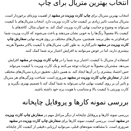
انتخاب بهترین متریال برای چاپ
انتخاب بهترین متریال برای
چاپ کارت ویزیت در مشهد
از اهمیت ویژه‌ای برخوردار است.
متریال مناسب تاثیر زیادی بر کیفیت چاپ کارت ویزیت دارد. انتخاب متریال‌های با کیفیت
می‌تواند به وضوح و جذابیت نهایی کارت ویزیت کمک کند. به عنوان مثال، کاغذهای با
کیفیت بالا معمولاً رنگ‌ها را به خوبی نشان می‌دهند و باعث می‌شوند که کارت ویزیت شما
حرفه‌ای‌تر به نظر برسد. همچنین، متریال‌های مختلف بر روی هزینه نهایی
سفارش چاپ
کارت ویزیت در مشهد
تاثیرگذارند. به طور کلی، متریال‌های با کیفیت بالاتر معمولاً هزینه
بیشتری دارند، اما در عوض می‌توانند به افزایش اعتبار برند شما کمک کنند.
استفاده از متریال با کیفیت، اعتبار برند شما را در
چاپ کارت ویزیت در مشهد
افزایش
می‌دهد. مشتریان معمولاً به جزئیات توجه می‌کنند و یک کارت ویزیت با کیفیت می‌تواند
حس اعتماد بیشتری را در آن‌ها ایجاد کند. به همین دلیل، تحقیق درباره متریال‌های مختلف
قبل از
سفارش چاپ کارت ویزیت در مشهد
ضروری است. شناخت ویژگی‌های هر متریال
و تاثیر آن بر روی کیفیت نهایی چاپ می‌تواند به شما کمک کند تا تصمیم بهتری بگیرید و
کارت ویزیتی با کیفیت بالا و متناسب با هویت برند خود داشته باشید.
بررسی نمونه کارها و پروفایل چاپخانه
بررسی نمونه کارها و پروفایل چاپخانه از دیگر مراحل مهم در
سفارش چاپ کارت ویزیت
در مشهد
است. بررسی کیفیت نمونه کارها برای
سفارش چاپ کارت ویزیت در مشهد
ضروری است. با مشاهده نمونه‌های قبلی، می‌توانید ارزیابی دقیقی از کیفیت کار چاپخانه