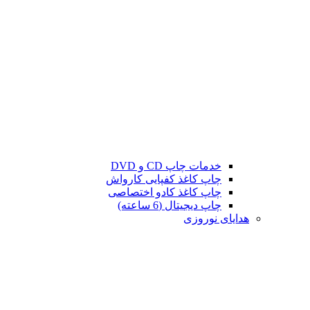
خدمات چاپ CD و DVD
چاپ کاغذ کفپایی کارواش
چاپ کاغذ کادو اختصاصی
چاپ دیجیتال (6 ساعته)
هدایای نوروزی