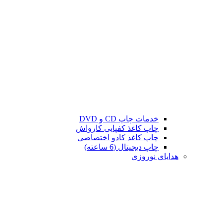
خدمات چاپ CD و DVD
چاپ کاغذ کفپایی کارواش
چاپ کاغذ کادو اختصاصی
چاپ دیجیتال (6 ساعته)
هدایای نوروزی