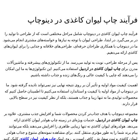
فرآیند چاپ لیوان کاغذی در دینوچاپ
فرآیند چاپ لیوان کاغذی در دینوچاپ شامل مراحل مختلفی است که از طراحی تا تولید را
در بر می‌گیرد. در ابتدا، طراحی لیوان با توجه به نیازها و خواسته‌های مشتری انجام می‌شود.
ما در دینوچاپ با همکاری طراحان حرفه‌ای، طراحی‌های خلاقانه و جذابی را برای لیوان‌های
کاغذی ارائه می‌دهیم.
پس از مرحله طراحی، نوبت به تولید می‌رسد. ما از تکنولوژی‌های پیشرفته و ماشین‌آلات
مدرن برای
چاپ لیوان‌ کاغذی در اردبیل
استفاده می‌کنیم. این تکنولوژی‌ها به ما این امکان
را می‌دهند که چاپی با کیفیت عالی و رنگ‌های زنده و جذاب داشته باشیم.
اهمیت کیفیت مواد اولیه و تأثیر آن بر روی نتیجه نهایی نیز نمی‌تواند نادیده گرفته شود. ما
در دینوچاپ از مواد اولیه با کیفیت و استاندارد استفاده می‌کنیم تا اطمینان حاصل کنیم که
محصولات تولیدی ما نه تنها زیبا و جذاب هستند، بلکه از نظر کیفیت نیز در سطح بالایی
قرار دارند.
مجموعه دینوچاپ با هدف جذاب‌تر کردن محصولات شما و افزایش جذب مشتری، علاوه بر
چاپ لیوان کاغذی در اردبیل
، خدمات ویژه‌ای در زمینه چاپ هولدر لیوان کاغذی ارائه
می‌دهد. هولدرهای لیوان کاغذی نه تنها زیبایی ظاهری را افزایش می‌دهند بلکه می‌توانند
پیام برند شما را به طور مؤثری منتقل کنند. برای مشاهده نمونه‌های متنوع و جذاب هولدر
لیوان کاغذی و ثبت سفارش، کافی است بر روی لینک
چاپ هولدر لیوان کاغذی
کلیک کنید.