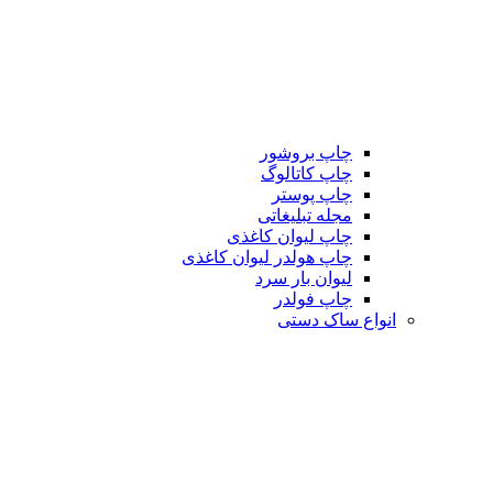
چاپ بروشور
چاپ کاتالوگ
چاپ پوستر
مجله تبلیغاتی
چاپ لیوان کاغذی
چاپ هولدر لیوان کاغذی
لیوان بار سرد
چاپ فولدر
انواع ساک دستی