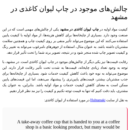
چالش‌های موجود در چاپ لیوان کاغذی در
مشهد
کیفیت مواد اولیه در
چاپ لیوان کاغذی در مشهد
یکی از چالش‌های مهمی است که در این
صنعت وجود دارد. بسیاری از چاپخانه‌ها برای کاهش هزینه‌ها، از مواد اولیه با کیفیت پایین
استفاده می‌کنند که این موضوع می‌تواند تأثیر منفی بر روی کیفیت چاپ و همچنین سلامت
مشتریان داشته باشد. به عنوان مثال، استفاده از جوهرهای نامرغوب می‌تواند به تغییر رنگ
و کیفیت تصویر چاپ شده منجر شود و در نتیجه، تصویر برند شما را تحت تأثیر قرار دهد.
رقابت قیمت‌ها نیز یکی دیگر از چالش‌های موجود در چاپ لیوان کاغذی است. در مشهد، با
توجه به وجود تعداد زیادی چاپخانه، قیمت‌ها به شدت تحت تأثیر رقابت قرار دارند. این
موضوع می‌تواند به نوبه خود باعث کاهش کیفیت خدمات شود. بسیاری از چاپخانه‌ها برای
جذب مشتریان بیشتر، قیمت‌های پایین‌تری را پیشنهاد می‌دهند، اما این قیمت‌های پایین
ممکن است به معنای کاهش کیفیت خدمات و مواد اولیه باشد. بنابراین، به عنوان یک
مشتری، باید دقت کنیم که تنها به قیمت توجه نکنیم و کیفیت را نیز مد نظر قرار دهیم.
به نقل از سایت
Huhtamaki
در مورد استفاده از لیوان کاغذی:
A take-away coffee cup that is handed to you at a coffee
shop is a basic looking product, but many would be