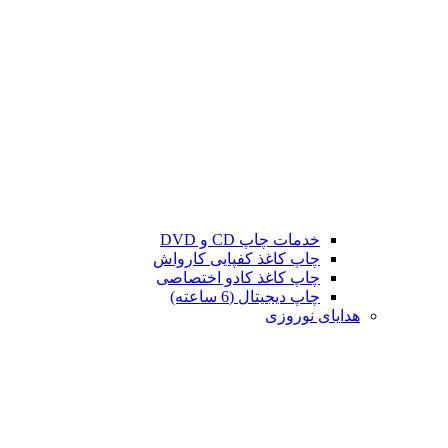
خدمات چاپ CD و DVD
چاپ کاغذ کفپایی کارواش
چاپ کاغذ کادو اختصاصی
چاپ دیجیتال (6 ساعته)
هدایای نوروزی