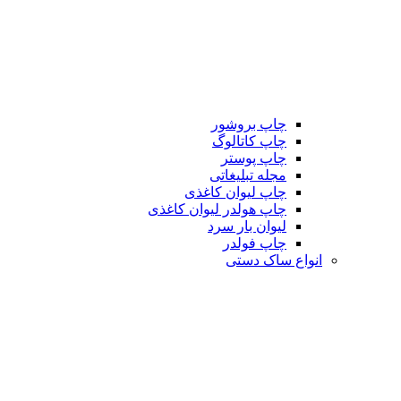
چاپ بروشور
چاپ کاتالوگ
چاپ پوستر
مجله تبلیغاتی
چاپ لیوان کاغذی
چاپ هولدر لیوان کاغذی
لیوان بار سرد
چاپ فولدر
انواع ساک دستی