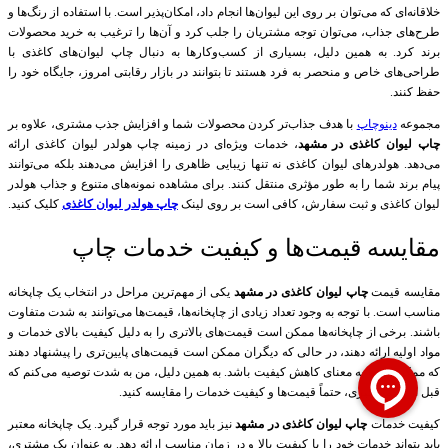
خلاقانه‌ای که می‌توان بر روی این لیوان‌ها انجام داد، امکان‌پذیر است. با استفاده از رنگ‌ها و
طرح‌های جذاب، می‌توان توجه مشتریان را جلب کرد و آن‌ها را ترغیب به خرید محصولات
برند کرد. به همین دلیل، بسیاری از کسب‌وکارها به دنبال چاپ لیوان‌های کاغذی با
طراحی‌های خاص و منحصر به فرد هستند تا بتوانند در بازار رقابتی امروز، جایگاه خود را
حفظ کنند.
مجموعه
دینوچاپ
با هدف جذاب‌تر کردن محصولات شما و افزایش جذب مشتری، علاوه بر
چاپ لیوان کاغذی در مشهد
، خدمات ویژه‌ای در زمینه چاپ هولدر لیوان کاغذی ارائه
می‌دهد. هولدرهای لیوان کاغذی نه تنها زیبایی ظاهری را افزایش می‌دهند بلکه می‌توانند
پیام برند شما را به طور مؤثری منتقل کنند. برای مشاهده نمونه‌های متنوع و جذاب هولدر
لیوان کاغذی و ثبت سفارش، کافی است بر روی لینک
چاپ هولدر لیوان کاغذی
کلیک کنید.
مقایسه قیمت‌ها و کیفیت خدمات چاپ
مقایسه قیمت
چاپ لیوان کاغذی در مشهد
یکی از مهم‌ترین مراحل در انتخاب یک چاپخانه
مناسب است. با توجه به وجود تعداد زیادی از چاپخانه‌ها، قیمت‌ها می‌توانند به شدت متفاوت
باشند. برخی از چاپخانه‌ها ممکن است قیمت‌های بالاتری را به دلیل کیفیت بالای خدمات و
مواد اولیه ارائه دهند، در حالی که دیگران ممکن است قیمت‌های پایین‌تری را پیشنهاد دهند
که ممکن است به معنای کاهش کیفیت باشد. به همین دلیل، من به شدت توصیه می‌کنم که
قبل از تصمیم‌گیری، حتماً قیمت‌ها و کیفیت خدمات را مقایسه کنید.
کیفیت خدمات
چاپ لیوان کاغذی در مشهد
نیز باید مورد توجه قرار گیرد. یک چاپخانه معتبر
باید بتواند خدمات خود را با کیفیت بالا و در زمان مناسب ارائه دهد. به عنوان یک مشتری،