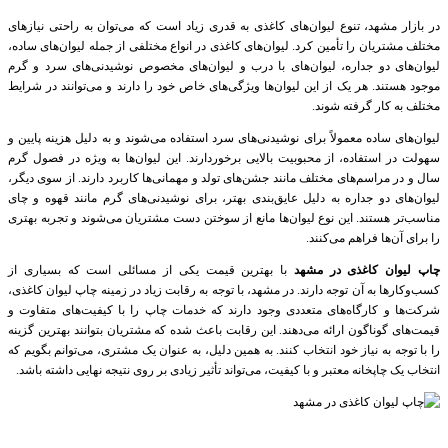
در بازار مشهد، تنوع لیوان‌های کاغذی به قدری زیاد است که می‌توان به راحتی نیازهای
مختلف مشتریان را تأمین کرد. لیوان‌های کاغذی در انواع مختلفی از جمله لیوان‌های ساده،
لیوان‌های دو جداره، لیوان‌های با درب و لیوان‌های مخصوص نوشیدنی‌های سرد و گرم
موجود هستند. هر یک از این لیوان‌ها ویژگی‌های خاص خود را دارند و می‌توانند در شرایط
مختلف به کار گرفته شوند.
لیوان‌های ساده معمولاً برای نوشیدنی‌های سرد استفاده می‌شوند و به دلیل هزینه پایین و
سهولت در استفاده، از محبوبیت بالایی برخوردارند. این لیوان‌ها به ویژه در فصول گرم
سال و در مراسم‌های مختلف مانند جشن‌های تولد و مهمانی‌ها کاربرد دارند. از سوی دیگر،
لیوان‌های دو جداره به دلیل عایق‌بندی بهتر، برای نوشیدنی‌های گرم مانند قهوه و چای
مناسب‌تر هستند. این نوع لیوان‌ها مانع از سوختن دست مشتریان می‌شوند و تجربه بهتری
را برای آن‌ها فراهم می‌کنند.
چاپ لیوان کاغذی در مشهد
با بهترین قیمت یکی از مسائلی است که بسیاری از
کسب‌وکارها به آن توجه دارند. در مشهد، با توجه به رقابت زیاد در زمینه چاپ لیوان کاغذی،
شرکت‌ها و کارگاه‌های متعددی وجود دارند که خدمات چاپ را با کیفیت‌های متفاوت و
قیمت‌های گوناگون ارائه می‌دهند. این رقابت باعث شده که مشتریان بتوانند بهترین گزینه
را با توجه به نیاز خود انتخاب کنند. به همین دلیل، به عنوان یک مشتری، می‌توانم بگویم که
انتخاب یک چاپخانه معتبر و با کیفیت، می‌تواند تأثیر زیادی بر روی نتیجه نهایی داشته باشد.