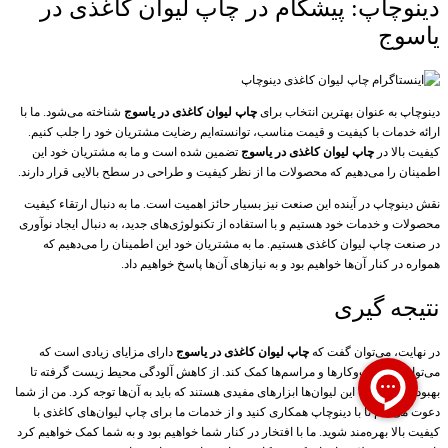
دینوچاپ: پیشگام در چاپ لیوان کاغذی در
یاسوج
دینوچاپ به عنوان بهترین انتخاب برای
چاپ لیوان کاغذی در یاسوج
شناخته می‌شود. ما با
ارائه خدمات با کیفیت و قیمت مناسب، توانسته‌ایم رضایت مشتریان خود را جلب کنیم.
کیفیت بالا در
چاپ لیوان کاغذی در یاسوج
تضمین شده است و ما به مشتریان خود این
اطمینان را می‌دهیم که محصولات ما از نظر کیفیت و طراحی در سطح بالایی قرار دارند.
نقش دینوچاپ در آینده این صنعت نیز بسیار حائز اهمیت است. ما به دنبال ارتقاء کیفیت
محصولات و خدمات خود هستیم و با استفاده از تکنولوژی‌های جدید، به دنبال ایجاد نوآوری
در صنعت چاپ لیوان کاغذی هستیم. ما به مشتریان خود این اطمینان را می‌دهیم که
همواره در کنار آن‌ها خواهیم بود و به نیازهای آن‌ها پاسخ خواهیم داد.
نتیجه گیری
در نهایت، می‌توان گفت که
چاپ لیوان کاغذی در یاسوج
دارای مزایای زیادی است که
می‌تواند به کسب‌وکارها و مراسم‌ها کمک کند. از کاهش آلودگی محیط زیست گرفته تا
بهبود تصویر برند، این لیوان‌ها ابزارهای مفیدی هستند که باید به آن‌ها توجه کرد. من از شما
دعوت می‌کنم تا با دینوچاپ همکاری کنید و از خدمات ما برای چاپ لیوان‌های کاغذی با
کیفیت بالا بهره‌مند شوید. ما با افتخار در کنار شما خواهیم بود و به شما کمک خواهیم کرد