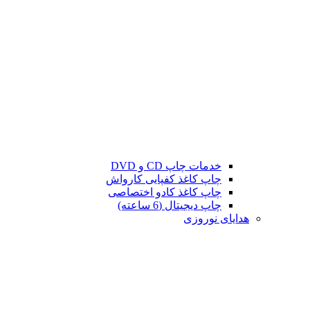
خدمات چاپ CD و DVD
چاپ کاغذ کفپایی کارواش
چاپ کاغذ کادو اختصاصی
چاپ دیجیتال (6 ساعته)
هدایای نوروزی