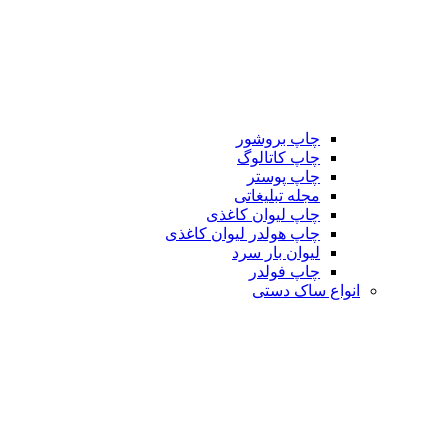
چاپ بروشور
چاپ کاتالوگ
چاپ پوستر
مجله تبلیغاتی
چاپ لیوان کاغذی
چاپ هولدر لیوان کاغذی
لیوان بار سرد
چاپ فولدر
انواع ساک دستی