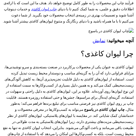
فرآیند چاپ این محصولات را به طور کامل توضیح خواهد داد. هدف ما این است که با ارائه‌ی
اطلاعات دقیق و علمی، به شما کمک کنیم تا با دنیای
چاپ لیوان کاغذی
و خدمات دینوچاپ
آشنا شوید و تصمیمات بهتری در زمینه‌ی انتخاب محصولات خود بگیرید. از شما دعوت
می‌کنیم تا با ما همراه باشید و با دنیای رنگارنگ و متنوع لیوان‌های کاغذی بیشتر آشنا شوید.
آنچه میخوانید:
نمایش
چرا لیوان کاغذی؟
لیوان کاغذی به عنوان یکی از محصولات پرکاربرد در صنعت بسته‌بندی و سرو نوشیدنی‌ها،
مزایای فراوانی دارد که آن را به گزینه‌ای مناسب و دوستدار محیط زیست تبدیل کرده
است. استفاده از لیوان‌های کاغذی به دلیل قابلیت تجزیه‌پذیری آن‌ها، به کاهش آلودگی‌های
زیست‌محیطی کمک می‌کند و به همین دلیل بسیاری از کسب‌وکارها به سمت استفاده از
این نوع لیوان‌ها روی آورده‌اند. علاوه بر این، لیوان‌های کاغذی به دلیل راحتی و سهولت در
استفاده، گزینه‌ای ایده‌آل برای مراسم‌ها، جشن‌ها و حتی استفاده روزمره هستند. قابلیت
چاپ بر روی لیوان کاغذی نیز فرصتی مناسب برای تبلیغ برندها فراهم می‌کند؛ به‌طور
مثال،
چاپ لیوان کاغذی در یاسوج
می‌تواند به کسب‌وکارها در معرفی محصولات و
خدماتشان کمک شایانی کند. در مقایسه با لیوان‌های پلاستیکی، لیوان‌های کاغذی از نظر
زیست‌محیطی مزیت‌های بیشتری دارند، زیرا لیوان‌های پلاستیکی به مدت طولانی در
طبیعت باقی می‌مانند و باعث آلودگی می‌شوند. بنابراین، انتخاب لیوان کاغذی نه تنها به نفع
محیط زیست است، بلکه به کسب‌وکارها این امکان را می‌دهد که با استفاده از چاپ‌های