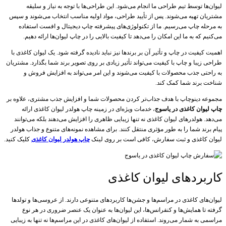
لیوان‌ها توسط تیم طراحی ما انجام می‌شود. این طراحی‌ها با توجه به نیاز و سلیقه
مشتریان تهیه می‌شوند. پس از تأیید طراحی، مواد اولیه مناسب انتخاب می‌شوند و سپس
به مرحله چاپ می‌رسیم. ما از تکنولوژی‌های پیشرفته چاپ دیجیتال و افست استفاده
می‌کنیم که به ما این امکان را می‌دهد تا کیفیت بالایی را در چاپ لیوان‌ها ارائه دهیم.
اهمیت کیفیت در چاپ و تأثیر آن بر برندها نیز نباید نادیده گرفته شود. یک لیوان کاغذی با
طراحی زیبا و چاپ با کیفیت می‌تواند تأثیر زیادی بر روی تصویر برند شما بگذارد. مشتریان
به راحتی جذب محصولات با کیفیت می‌شوند و این امر می‌تواند به افزایش فروش و
شناخت برند شما کمک کند.
مجموعه دینوچاپ با هدف جذاب‌تر کردن محصولات شما و افزایش جذب مشتری، علاوه بر
چاپ لیوان کاغذی در یاسوج
، خدمات ویژه‌ای در زمینه چاپ هولدر لیوان کاغذی ارائه
می‌دهد. هولدرهای لیوان کاغذی نه تنها زیبایی ظاهری را افزایش می‌دهند بلکه می‌توانند
پیام برند شما را به طور مؤثری منتقل کنند. برای مشاهده نمونه‌های متنوع و جذاب هولدر
لیوان کاغذی و ثبت سفارش، کافی است بر روی لینک
چاپ هولدر لیوان کاغذی
کلیک کنید.
کاربردهای لیوان کاغذی
لیوان‌های کاغذی در مراسم‌ها و جشن‌ها کاربردهای متنوعی دارند. از عروسی‌ها و تولدها
گرفته تا همایش‌ها و کنفرانس‌ها، این لیوان‌ها به عنوان یک عنصر ضروری در هر نوع
مراسمی به شمار می‌روند. استفاده از لیوان‌های کاغذی در این مراسم‌ها نه تنها به زیبایی