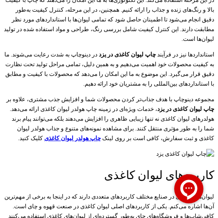
در این مرحله استفاده می‌کند. این تکنولوژی‌ها به ما این امکان را می‌دهند که چاپ با کیفیت
بالا و رنگ‌های زنده و جذاب را ارائه کنیم. همچنین، در این مرحله، کنترل کیفیت به‌طور
دقیق انجام می‌شود تا اطمینان حاصل شود که تمامی لیوان‌ها با استانداردهای مورد نظر
مطابقت دارند. این کنترل کیفیت شامل بررسی رنگ، طراحی و مواد استفاده شده در تولید
لیوان‌ها است.
استانداردها نیز در فرآیند
چاپ لیوان کاغذی در یزد
در دینوچاپ به شدت رعایت می‌شوند. ما
به کیفیت محصولات خود اهمیت می‌دهیم و به همین دلیل، تمامی مراحل تولید تحت نظارت
دقیق قرار می‌گیرد. این موضوع به ما این امکان را می‌دهد که محصولات با کیفیت و مطابق
با استانداردهای بین‌المللی را به مشتریان خود ارائه دهیم.
مجموعه دینوچاپ با هدف جذاب‌تر کردن محصولات شما و افزایش جذب مشتری، علاوه بر
چاپ لیوان کاغذی در یزد
، خدمات ویژه‌ای در زمینه چاپ هولدر لیوان کاغذی ارائه می‌دهد.
هولدرهای لیوان کاغذی نه تنها زیبایی ظاهری را افزایش می‌دهند بلکه می‌توانند پیام برند
شما را به طور مؤثری منتقل کنند. برای مشاهده نمونه‌های متنوع و جذاب هولدر لیوان
کاغذی و ثبت سفارش، کافی است بر روی لینک
چاپ هولدر لیوان کاغذی
کلیک کنید.
کاربردهای لیوان کاغذی
لیوان‌های کاغذی در صنایع مختلف کاربردهای متعددی دارند که در اینجا به برخی از مهم‌ترین
آن‌ها اشاره می‌کنم. یکی از کاربردهای اصلی لیوان کاغذی در صنعت قهوه و چای است.
کافی‌شاپ‌ها و فروشگاه‌های چای به‌طور گسترده‌ای از لیوان‌های کاغذی استفاده می‌کنند