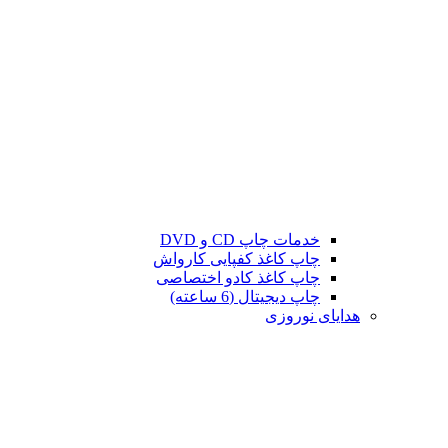
خدمات چاپ CD و DVD
چاپ کاغذ کفپایی کارواش
چاپ کاغذ کادو اختصاصی
چاپ دیجیتال (6 ساعته)
هدایای نوروزی