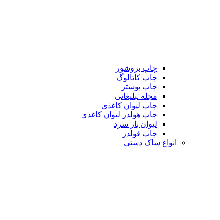
چاپ بروشور
چاپ کاتالوگ
چاپ پوستر
مجله تبلیغاتی
چاپ لیوان کاغذی
چاپ هولدر لیوان کاغذی
لیوان بار سرد
چاپ فولدر
انواع ساک دستی