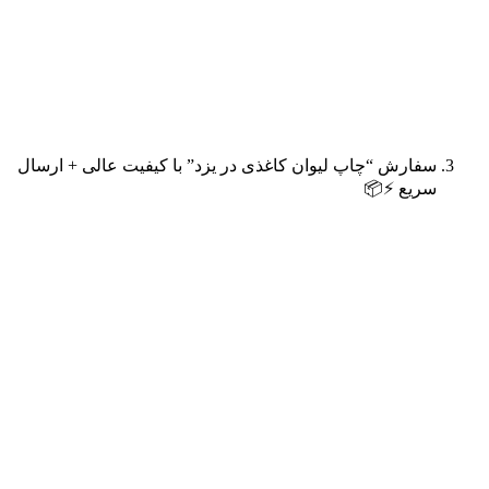
سفارش “چاپ لیوان کاغذی در یزد” با کیفیت عالی + ارسال
سریع ⚡️📦