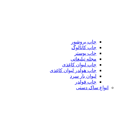
چاپ بروشور
چاپ کاتالوگ
چاپ پوستر
مجله تبلیغاتی
چاپ لیوان کاغذی
چاپ هولدر لیوان کاغذی
لیوان بار سرد
چاپ فولدر
انواع ساک دستی