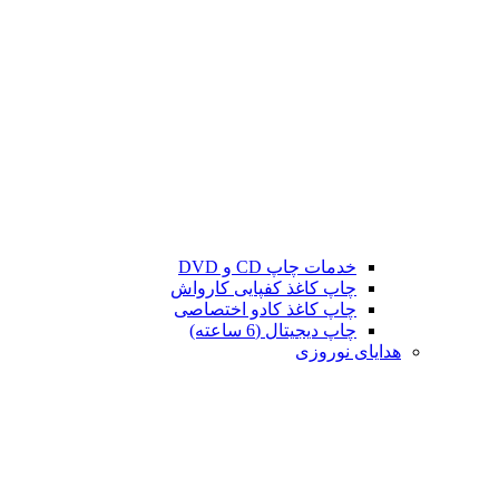
خدمات چاپ CD و DVD
چاپ کاغذ کفپایی کارواش
چاپ کاغذ کادو اختصاصی
چاپ دیجیتال (6 ساعته)
هدایای نوروزی