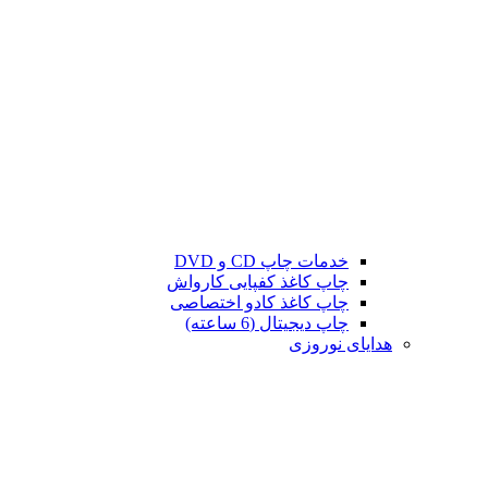
خدمات چاپ CD و DVD
چاپ کاغذ کفپایی کارواش
چاپ کاغذ کادو اختصاصی
چاپ دیجیتال (6 ساعته)
هدایای نوروزی