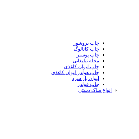
چاپ بروشور
چاپ کاتالوگ
چاپ پوستر
مجله تبلیغاتی
چاپ لیوان کاغذی
چاپ هولدر لیوان کاغذی
لیوان بار سرد
چاپ فولدر
انواع ساک دستی