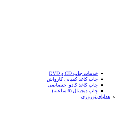
خدمات چاپ CD و DVD
چاپ کاغذ کفپایی کارواش
چاپ کاغذ کادو اختصاصی
چاپ دیجیتال (6 ساعته)
هدایای نوروزی