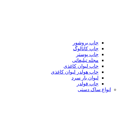
چاپ بروشور
چاپ کاتالوگ
چاپ پوستر
مجله تبلیغاتی
چاپ لیوان کاغذی
چاپ هولدر لیوان کاغذی
لیوان بار سرد
چاپ فولدر
انواع ساک دستی