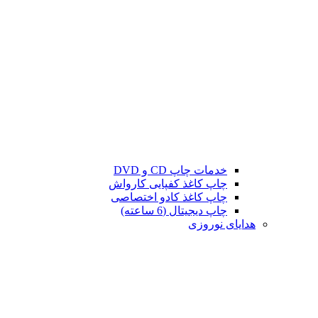
خدمات چاپ CD و DVD
چاپ کاغذ کفپایی کارواش
چاپ کاغذ کادو اختصاصی
چاپ دیجیتال (6 ساعته)
هدایای نوروزی