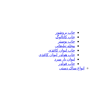
چاپ بروشور
چاپ کاتالوگ
چاپ پوستر
مجله تبلیغاتی
چاپ لیوان کاغذی
چاپ هولدر لیوان کاغذی
لیوان بار سرد
چاپ فولدر
انواع ساک دستی