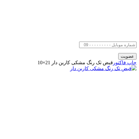
چاپ فاکتور
قبض تک رنگ مشکی کاربن دار 21×10