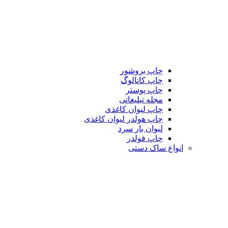
چاپ بروشور
چاپ کاتالوگ
چاپ پوستر
مجله تبلیغاتی
چاپ لیوان کاغذی
چاپ هولدر لیوان کاغذی
لیوان بار سرد
چاپ فولدر
انواع ساک دستی