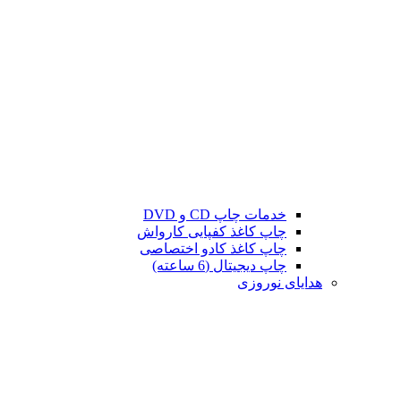
خدمات چاپ CD و DVD
چاپ کاغذ کفپایی کارواش
چاپ کاغذ کادو اختصاصی
چاپ دیجیتال (6 ساعته)
هدایای نوروزی