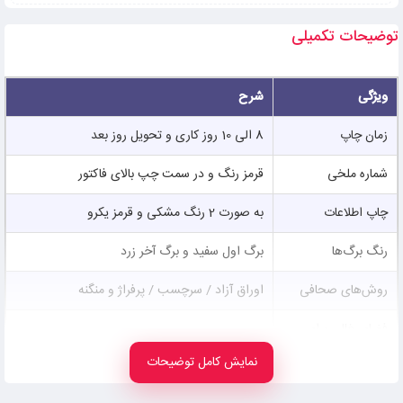
توضیحات تکمیلی
ویژگی
شرح
زمان چاپ
8 الی 10 روز کاری و تحویل روز بعد
شماره ملخی
قرمز رنگ و در سمت چپ بالای فاکتور
چاپ اطلاعات
به صورت 2 رنگ مشکی و قرمز یکرو
رنگ برگ‌ها
برگ اول سفید و برگ آخر زرد
روش‌های صحافی
اوراق آزاد / سرچسب / پرفراژ و منگنه
فضای خالی برای
1.5 سانت برای فاکتورهای عمودی و افقی
صحافی
نمایش کامل توضیحات
محدودیت رنگ
بالاتر از 7 درصد رنگ در قسمت‌های خالی ممنوع