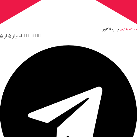
دسته بندی:
چاپ فاکتور





امتیاز 5 از 5