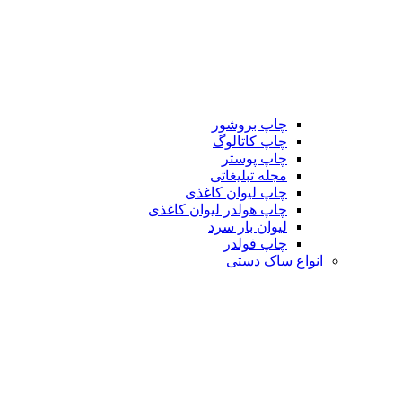
چاپ بروشور
چاپ کاتالوگ
چاپ پوستر
مجله تبلیغاتی
چاپ لیوان کاغذی
چاپ هولدر لیوان کاغذی
لیوان بار سرد
چاپ فولدر
انواع ساک دستی