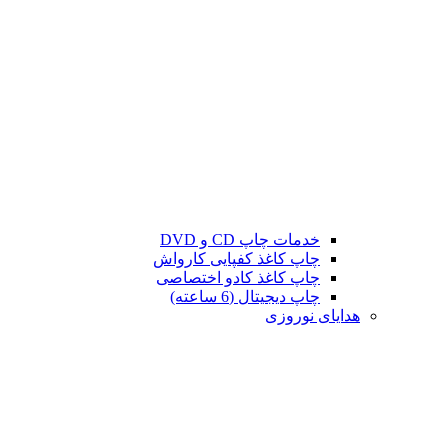
خدمات چاپ CD و DVD
چاپ کاغذ کفپایی کارواش
چاپ کاغذ کادو اختصاصی
چاپ دیجیتال (6 ساعته)
هدایای نوروزی