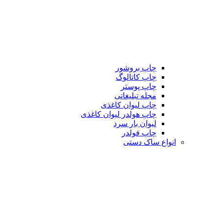
چاپ بروشور
چاپ کاتالوگ
چاپ پوستر
مجله تبلیغاتی
چاپ لیوان کاغذی
چاپ هولدر لیوان کاغذی
لیوان بار سرد
چاپ فولدر
انواع ساک دستی