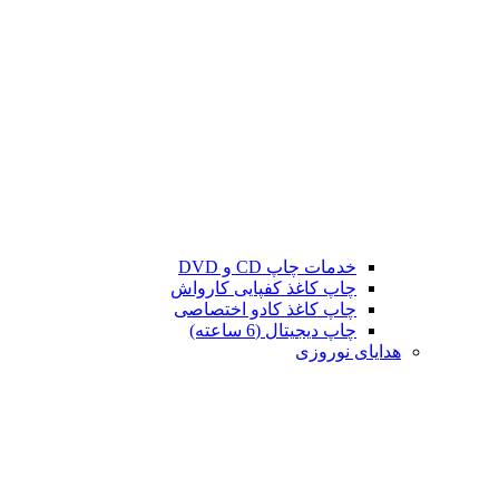
خدمات چاپ CD و DVD
چاپ کاغذ کفپایی کارواش
چاپ کاغذ کادو اختصاصی
چاپ دیجیتال (6 ساعته)
هدایای نوروزی