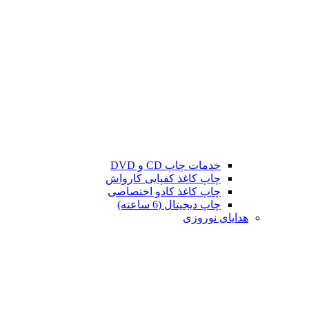
خدمات چاپ CD و DVD
چاپ کاغذ کفپایی کارواش
چاپ کاغذ کادو اختصاصی
چاپ دیجیتال (6 ساعته)
هدایای نوروزی