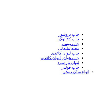
چاپ بروشور
چاپ کاتالوگ
چاپ پوستر
مجله تبلیغاتی
چاپ لیوان کاغذی
چاپ هولدر لیوان کاغذی
لیوان بار سرد
چاپ فولدر
انواع ساک دستی