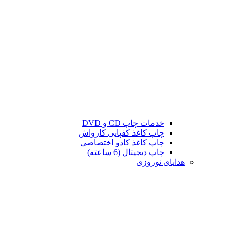
خدمات چاپ CD و DVD
چاپ کاغذ کفپایی کارواش
چاپ کاغذ کادو اختصاصی
چاپ دیجیتال (6 ساعته)
هدایای نوروزی