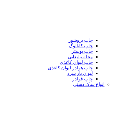
چاپ بروشور
چاپ کاتالوگ
چاپ پوستر
مجله تبلیغاتی
چاپ لیوان کاغذی
چاپ هولدر لیوان کاغذی
لیوان بار سرد
چاپ فولدر
انواع ساک دستی