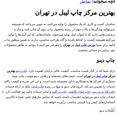
آنچه میخوانید:
نمایش
بهترین مرکز چاپ لیبل در تهران
صاحبان کسب و کاری که یک محصول را تولید می‌کنند، به خوبی می‌دانند که همیشه
نمی‌توانند ویژگی‌ها و نکات مهم در زمینه محصول را بر روی آن چاپ کنند و نیاز به
برچسب‌هایی دارند که با عنوان لیبل تولید می‌شوند. چاپخانه‌هایی که این لیبل‌ها را تولید
می‌کنند همیشه کیفیت را لحاظ نکرده و گاه طراحی مناسبی ندارند. به همین منظور ما در
ادامه برای شما
بورس
چاپ لیبل
در تهران
را معرفی می‌کنیم تا بتوانید به ظاهر محصولات
خود زیبایی دو چندانی ببخشید:
چاپ دینو
برای شما که در کنار قیمت مناسب، کیفیت عالی برایتان اهمیت دارد،
چاپ دینو
بهترین
مرکز
چاپ لیبل
در تهران
است. قیمت‌های منصفانه و رقابتی دینو موجب جلب توجه
بسیاری از شرکت‌ها به همکاری با این مجموعه شده است، و این امر تجربه و کیفیت بالای
خدمات را تضمین می‌کند. گروه چاپ دینو نه تنها در زمینه
چاپ لیبل
، بلکه در ارائه خدمات
چاپ کارت ویزیت
،
چاپ لیوان کاغذی
،
چاپ تراکت
و سایر خدمات چاپی نیز فعالیت دارد. با
انتخاب چاپ دینو، می‌توانید اطمینان داشته باشید که تمامی نیازهای چاپی شما با بالاترین
استانداردهای کیفی و با قیمتی مناسب برآورده خواهد شد.