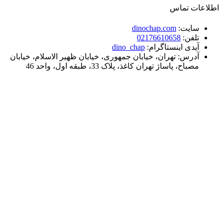
اطلاعات تماس
سایت:
dinochap.com
تلفن:
02176610658
آیدی اینستاگرام:
dino_chap
آدرس: تهران، خیابان جمهوری، خیابان ظهیر الاسلام، خیابان
مصباح، پاساژ تهران کاغذ، پلاک 33، طبقه اول، واحد 46