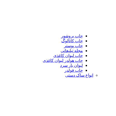
چاپ بروشور
چاپ کاتالوگ
چاپ پوستر
مجله تبلیغاتی
چاپ لیوان کاغذی
چاپ هولدر لیوان کاغذی
لیوان بار سرد
چاپ فولدر
انواع ساک دستی