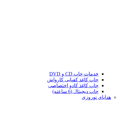
خدمات چاپ CD و DVD
چاپ کاغذ کفپایی کارواش
چاپ کاغذ کادو اختصاصی
چاپ دیجیتال (6 ساعته)
هدایای نوروزی