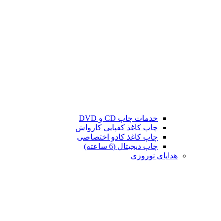
خدمات چاپ CD و DVD
چاپ کاغذ کفپایی کارواش
چاپ کاغذ کادو اختصاصی
چاپ دیجیتال (6 ساعته)
هدایای نوروزی