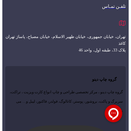
تلفـن تمـاس
تهران، خیابان جمهوری، خیابان ظهیر الاسلام، خیابان مصباح، پاساژ تهران
کاغذ
پلاک 33، طبقه اول، واحد 46
گروه چاپ دینو
گروه چاپ دینو ، مرکز تخصصی طراحی و چاپ انواع کارت ویزیت ، تراکت،
سربرگ و پاکت، بروشور، پوستر، کاتالوگ، فولدر، فاکتور، لیبل و… می
باشد...