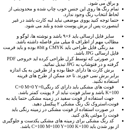
و براق می شود.
تمام رنگ ها روی این جنس خوب چاپ شده و محدودیتی از
لحاظ انتخاب رنگ وجود ندارد.
حتما توجه کنید یووی موضعی نباید لبه کارت باشد در غیر
اینصورت پس از برش پوست شده و بلند می شود.
سایز فایل ارسالی باید ۶×۹ باشد و نوشته ها، لوگو و
مطالب مهم از اطراف ۵ میلی متر فاصله داشته باشد.
مد رنگی فایل طراحی باید CMYK و ۸bit بوده و باید فرمت
فایل ارسالی JPG باشد.
در صورتی که توسط کرل طراحی کرده اید خروجی PDF
گرفته و در فتوشاپ به JPG تبدیل نمائید.
برش کارت ها دارای خطا بوده و از طرفین به یک اندازه
برابر برش نمی خورند. تا حد ممکن از طرح های قرینه
استفاده نکنید.
فونت های مشکی باید دارای کد رنگیC=0 M=0 Y=0
K=100 باشد و سایز فونت نباید از ۶ پوینت کمتر باشد.
جهت استفاده از فونت سفید در زمینه مشکی حتما باید به
فونت،استروک تک رنگ مشکی ۲ پیکسل دهید.
در صورت استفاده از فونت مشکی در زمینه رنگی باید
فونت را مولتی پلای کنید.
کد رنگ مشکی برای زمینه های مشکی یکدست و جلوگیری
از بور شدن باید C=100 M=100 Y=100 K=100 باشد.