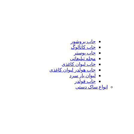
چاپ بروشور
چاپ کاتالوگ
چاپ پوستر
مجله تبلیغاتی
چاپ لیوان کاغذی
چاپ هولدر لیوان کاغذی
لیوان بار سرد
چاپ فولدر
انواع ساک دستی