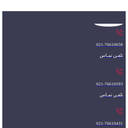
021-76610658
تلفـن تمـاس
021-76610593
تلفـن تمـاس
021-76610431