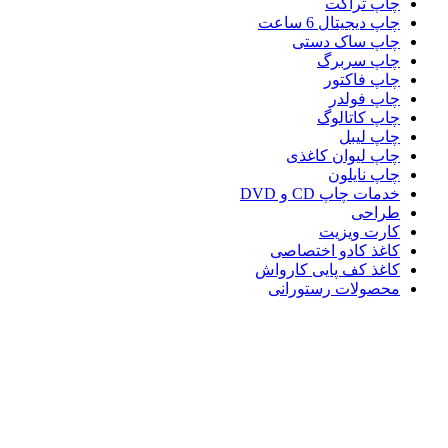
چاپ تراکت
چاپ دیجیتال 6 ساعت
چاپ ساک دستی
چاپ سربرگ
چاپ فاکتور
چاپ فولدر
چاپ کاتالوگ
چاپ لیبل
چاپ لیوان کاغذی
چاپ نایلون
خدمات چاپ CD و DVD
طراحی
کارت ویزیت
کاغذ کادو اختصاصی
کاغذ کف پایی کارواش
محصولات رستورانی