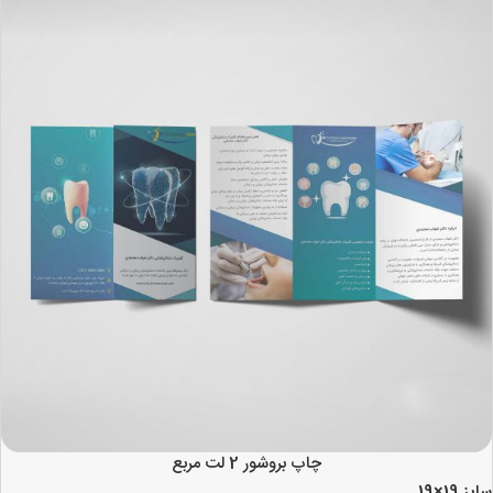
چاپ بروشور 2 لت مربع
سایز 19×19