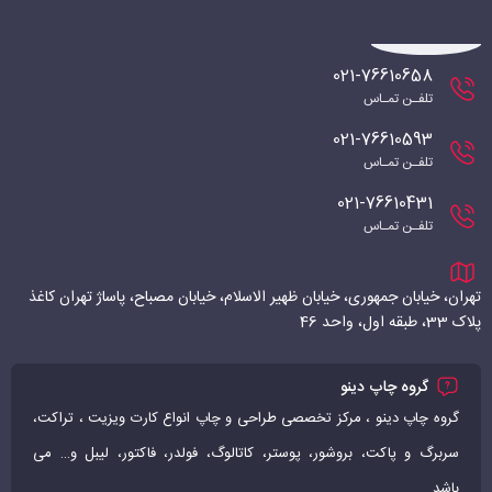
021-76610658
تلفـن تمـاس
021-76610593
تلفـن تمـاس
021-76610431
تلفـن تمـاس
تهران، خیابان جمهوری، خیابان ظهیر الاسلام، خیابان مصباح، پاساژ تهران کاغذ
پلاک 33، طبقه اول، واحد 46
گروه چاپ دینو
گروه چاپ دینو ، مرکز تخصصی طراحی و چاپ انواع کارت ویزیت ، تراکت،
سربرگ و پاکت، بروشور، پوستر، کاتالوگ، فولدر، فاکتور، لیبل و… می
باشد...