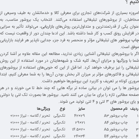
کنیم ؟
امروزه بسیاری از شرکت­‌های تجاری برای معرفی کالا و خدماتشان به طیف وسیعی از
مخاطبان، از بروشورهای تبلیغاتی استفاده می‌­کنند. انتخاب یک بروشور مناسب، به
نوان یکی از قدرتمندترین و متداول‌­‌ترین روش­‌‌‌های
بازاریابی
، می‌­تواند تأثیر به سزایی
در افزایش رونق کسب و کار شما داشته باشد. این ادعا چندان دور از واقعیت نیست که
اپ بروشور
های تبلیغاتی مؤثر و منحصر به فرد جزءِ جدایی ناپذیر هر فرایند بازاریابی
موفق است.
اگر با بروشورهای تبلیغاتی آشنایی زیادی ندارید، مطالعه این مقاله علاوه بر آشنا کردن
شما با ویژگی­ها و مزایای آن­‌ها، کلیه شک و شبهه­‌هایتان در مورد استفاده از این روش
تبلیغاتی را نیز برطرف خواهد کرد. اما قبل از این­ که خوبی‌­های استفاده از بروشورهای
تبلیغاتی و فاکتورهای مؤثر بر میزان اثر بخش بودن آن‌­ها را به شما معرفی کنیم، ابتدا
مروری کوتاه بر تعریف و کاربرد این بروشورها خواهیم داشت.
بروشور ها را می توان در بیانی ساده تر برگه هایی که چند خط تا می خورند و در هر
صفحه مطالبی تازه را برای ما بیان می کنند نامید. بروشور ها بصورت تک لتی یا دولتی
و یای بروشور های ۳ لتی و ۴ لتی تولید می شوند.
ردیف
نام محصول
سایز
نوع
ویژگی‌ها
1
چاپ بروشور A3
29×42
تک‌برگی
تحریر / گلاسه – تیراژ 1000+
2
چاپ بروشور A4
21×29
تک‌برگی
تحریر / گلاسه – تیراژ 1000+
3
چاپ بروشور A5
20×14.5
تک‌برگی
تحریر / گلاسه – تیراژ 1000+
4
چاپ بروشور B4
34×24
تک‌برگی
تحریر / گلاسه – تیراژ 1000+