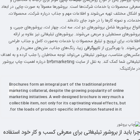
معرفی محصولات یا خدمات شرکت‌ها است. بروشورها معمولاً به صورت چاپی در ابعاد
و اشکال مختلف تهیه می‌شوند و اطلاعات مهم و جذاب درباره شرکت، محصولات،
خدمات، و نمونه کارها را در خود جای داده‌اند.
انواع بروشورها شامل بروشورهای دو لت، سه لت، چهار لت، بروشورهای جیبی، و
بروشورهای مستطیلی و مربعی می‌شوند. بروشورهای تبلیغاتی نیز علاوه بر ارائه
اطلاعات، برای ترویج و تبلیغ محصولات یا خدمات به‌صورت کامل و جذاب طراحی
می‌شوند.
با بهره‌گیری از
تایپوگرافی
زیبا، رنگ‌های جذاب، متن‌های معنی‌دار و
عکس‌های متناسب، بروشور تبلیغاتی می‌تواند توجه مخاطبان را جلب کرده و به اهداف
تبلیغاتی شما کمک کند. به نقل از سایت
b2bmarketing
درباره اهمیت چاپ بروشور
در مارکتینگ:
Brochures form an integral part of the traditional printed
marketing collateral, despite the growing popularity of online
marketing initiatives. A well-designed brochure is very much a
collectible item, not only for its captivating visual effects, but
for the loads of product-specific information featured in it.
چرا باید از بروشور تبلیغاتی برای معرفی کسب و کار خود استفاده