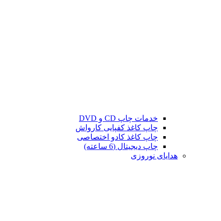
خدمات چاپ CD و DVD
چاپ کاغذ کفپایی کارواش
چاپ کاغذ کادو اختصاصی
چاپ دیجیتال (6 ساعته)
هدایای نوروزی