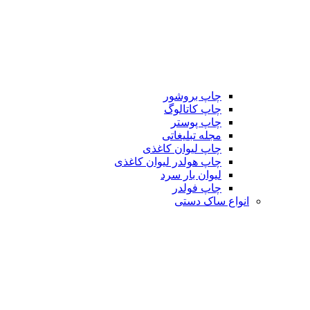
چاپ بروشور
چاپ کاتالوگ
چاپ پوستر
مجله تبلیغاتی
چاپ لیوان کاغذی
چاپ هولدر لیوان کاغذی
لیوان بار سرد
چاپ فولدر
انواع ساک دستی