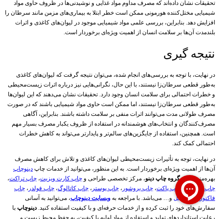
تحقیقات نشان داده‌اند که مصرف مداوم مواد غذایی و نوشیدنی‌ها در ظروف حاوی مواد
شیمیایی مختل‌کننده هورمونی ممکن است خطر ابتلا به بیماری‌های مزمن مانند سرطان را
افزایش دهد. بنابراین، بررسی علمی مواد شیمیایی موجود در لیوان‌های کاغذی و اثرات
بلندمدت آن‌ها بر سلامت انسان از اهمیت ویژه‌ای برخوردار است.
نتیجه گیری
در نهایت، با توجه به بررسی‌های انجام شده، می‌توان نتیجه گرفت که لیوان‌های کاغذی
به‌طور قطعی سرطان‌زا نیستند، با این حال، نگرانی‌هایی نیز درباره اثرات زیست‌محیطی
و خطرات احتمالی برای سلامت انسان وجود دارد. تحقیقات نشان می‌دهند که این لیوان‌ها
به‌طور قطعی سرطان‌زا نیستند، اما ممکن است حاوی مواد شیمیایی باشند که در صورت
مصرف طولانی مدت می‌توانند اثرات منفی بر سلامت داشته باشند. بنابراین، آگاهی
مصرف‌کنندگان و انتخاب‌های هوشمندانه در استفاده از ظروف یکبار مصرف بسیار مهم
است. همچنین، استفاده از جایگزین‌های سالم‌تر و پایدارتر می‌تواند به کاهش خطرات
احتمالی کمک کند.
در نهایت، توجه به تأثیرات زیست‌محیطی لیوان‌های کاغذی و تلاش برای کاهش مصرف
آن‌ها از اهمیت ویژه‌ای برخوردار است. به این منظور، می‌توانید از خدمات چاپ
دینوچاپ
بهره‌مند شوید.
گروه چاپ دینو
، مرکز تخصصی طراحی و
چاپ کارت ویزیت
،
چاپ تراکت
،
چاپ سربرگ
،
چاپ پاکت
،
چاپ بروشور
،
چاپ پوستر
،
چاپ کاتالوگ
،
چاپ فولدر
،
چاپ
فاکتور
،
چاپ لیبل
و… می‌باشد. با مراجعه به
وبسایت دینوچاپ
، می‌توانید به آسانی
سفارش‌های خود را ثبت کرده و از خدمات حرفه‌ای و با کیفیت استفاده کنید.
دینوچاپ
با
رعایت استانداردهای تولید و استفاده از مواد اولیه با کیفیت، به حفظ محیط زیست و