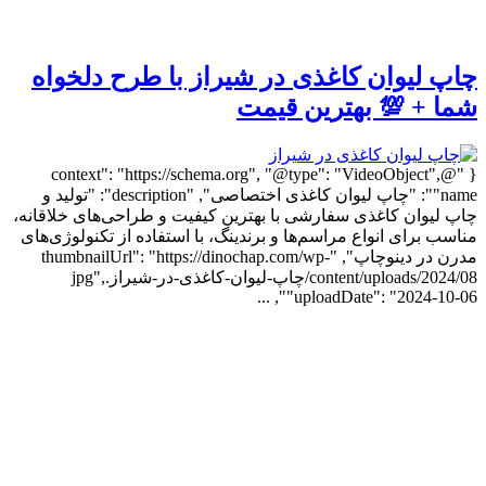
چاپ لیوان کاغذی در شیراز با طرح دلخواه
شما + 💯 بهترین قیمت
{ "@context": "https://schema.org", "@type": "VideoObject",
"name": "چاپ لیوان کاغذی اختصاصی", "description": "تولید و
چاپ لیوان کاغذی سفارشی با بهترین کیفیت و طراحی‌های خلاقانه،
مناسب برای انواع مراسم‌ها و برندینگ، با استفاده از تکنولوژی‌های
مدرن در دینوچاپ", "thumbnailUrl": "https://dinochap.com/wp-
content/uploads/2024/08/چاپ-لیوان-کاغذی-در-شیراز.jpg",
"uploadDate": "2024-10-06", ...