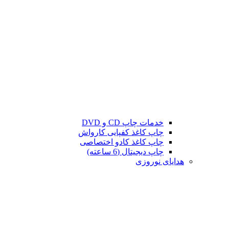
خدمات چاپ CD و DVD
چاپ کاغذ کفپایی کارواش
چاپ کاغذ کادو اختصاصی
چاپ دیجیتال (6 ساعته)
هدایای نوروزی