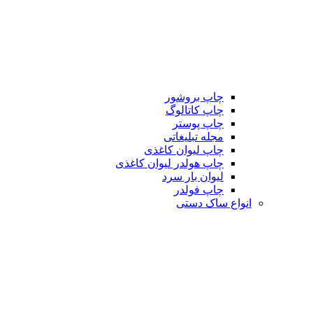
چاپ بروشور
چاپ کاتالوگ
چاپ پوستر
مجله تبلیغاتی
چاپ لیوان کاغذی
چاپ هولدر لیوان کاغذی
لیوان بار سرد
چاپ فولدر
انواع ساک دستی