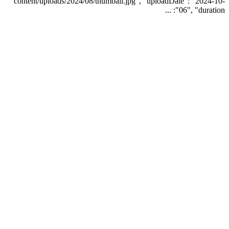
content/uploads/2024/08/thumbail.jpg", "uploadDate": "2024-10-
06", "duration": ...