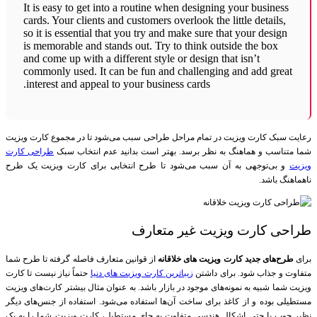
It is easy to get into a routine when designing your business
cards. Your clients and customers overlook the little details,
so it is essential that you try and make sure that your design
is memorable and stands out. Try to think outside the box
and come up with a different style or design that isn’t
commonly used. It can be fun and challenging and add great
interest and appeal to your business cards.
رعایت سبک کارت ویزیت در تمام مراحل طراحی سبب می‌شود تا در مجموع کارت ویزیت
شما متناسب و هماهنگ به نظر برسد. بهتر است بدانید عدم انتخاب سبک
طراحی کارت
ویزیت
و بی‌توجهی به آن سبب می‌شود تا طرح انتخابی برای کارت ویزیت یک طرح
ناهماهنگ باشد.
طراحی کارت ویزیت غیر متعارف
برای
طرح‌های جدید کارت ویزیت های خلاقانه
از قوانین متعارف فاصله گرفته تا طرح شما
متفاوت و جذاب شود. برای داشتن
زیباترین کارت ویزیت های دنیا
حتماً نیاز نیست تا کارت
ویزیت شما شبیه به نمونه‌های موجود در بازار باشد. به عنوان مثال بیشتر کارت‌های ویزیت
مستطیلی بوده و از کاغذ برای ساخت آن‌ها استفاده می‌شود. استفاده از جنس‌های دیگر
نظیر چوب یا حتی اشکال هندسی متفاوت به جای مستطیل، کارت ویزیت شما را به یک