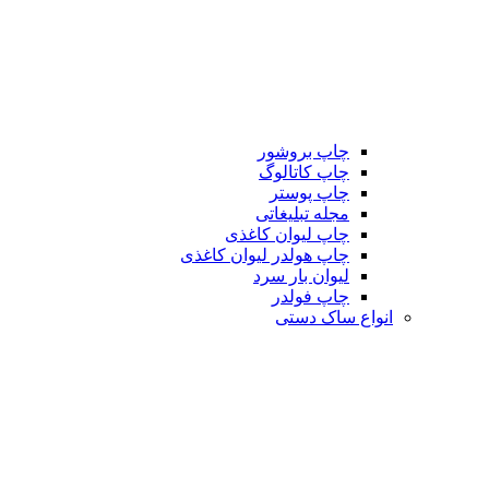
چاپ بروشور
چاپ کاتالوگ
چاپ پوستر
مجله تبلیغاتی
چاپ لیوان کاغذی
چاپ هولدر لیوان کاغذی
لیوان بار سرد
چاپ فولدر
انواع ساک دستی