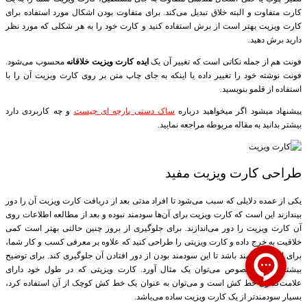
کارت متفاوت و البته خلاق تبدیل می‌کند. برای متفاوت بودن اشکال مورد استفاده برای
کارت ویزیت بهتر است از برش استفاده کنید و کارت خود را به هر شکلی که مورد نظر
دارید برش دهید.
فونت هم از جمله نکاتی است که تغییر آن یک
ایده کارت ویزیت خلاقانه
محسوب می‌شود.
فونت نوشته خود را تغییر داده یا اینکه به جای چاپ متن بر روی کارت ویزیت آن را با
استفاده از قلمو بنویسید.
پیشنهاد میشود اگر میخواهید درباره
ساک دستی پارچه ای چیست
و چه کاربردی دارد
بیشتر بدانید به مقاله مربوطه مراجعه نمایید.
طراحی کارت ویزیت مفید
یکی از عمده دلایلی که سبب می‌شود تا افراد مدتی بعد از دریافت کارت ویزیت آن را دور
بیندازند این است که کارت ویزیت برای آن‌ها سودمند نبوده و بعد از مطالعه اطلاعات روی
آن کارت ویزیت را دور می‌اندازند. برای جلوگیری از بروز چنین حالتی بهتر است کمی
خلاقیت به خرج داده و کارت ویزیتی را طراحی کنید که علاوه بر معرفی کسب و کار شما،
برای افراد سودمند باشد تا این سودمند بودن از دور افتادن آن جلوگیری کند. برای توضیح
بیشتر در این خصوص می‌توان یک مثال آورد. کارت ویزیتی که در طول خود دارای
علامت‌گذاری خط کش است و می‌توان به عنوان یک خط کش کوچک از آن استفاده کرد،
بسیار سودمندتر از یک کارت ویزیت ساده می‌باشد.