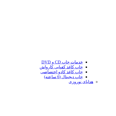
خدمات چاپ CD و DVD
چاپ کاغذ کفپایی کارواش
چاپ کاغذ کادو اختصاصی
چاپ دیجیتال (6 ساعته)
هدایای نوروزی