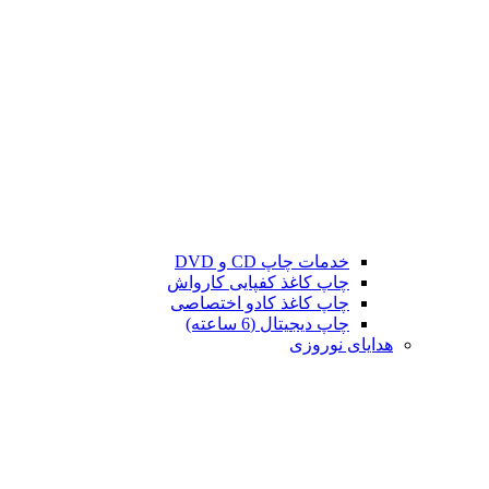
خدمات چاپ CD و DVD
چاپ کاغذ کفپایی کارواش
چاپ کاغذ کادو اختصاصی
چاپ دیجیتال (6 ساعته)
هدایای نوروزی