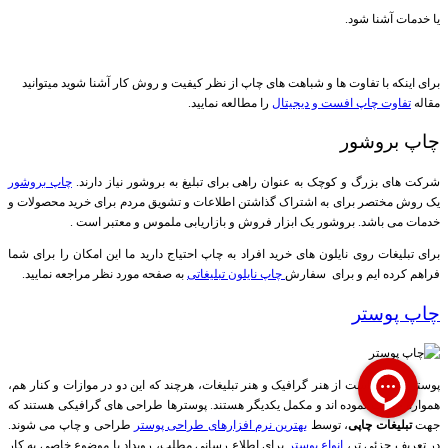
یا خدمات آشنا شود
.
برای اینکه با تفاوت ها و شباهت های چاپ از نظر کیفیت و روش کار آشنا شوید میتوانید
مقاله
تفاوت چاپ افست و دیجیتال
را مطالعه نمایید.
چاپ بروشور
شرکت های بزرگ و کوچک به عنوان راهی برای تبلیغ به بروشور نیاز دارند
.
چاپ
بروشور
یک روش مختصر برای به اشتراک گذاشتن اطلاعات و تشویق مردم برای خرید محصولات و
خدمات می باشد
.
بروشور
یک ابزار فروش و بازاریابی ملموس و معتبر است
.
برای تبلیغات روی نایلون های خرید افراد به چاپ احتیاج دارید ما این امکان را برای شما
فراهم کرده ایم و برای سفارش
چاپ نایلون تبلیغاتی
به صفحه مورد نظر مراجعه نمایید.
چاپ پوستر
پوستر تلفیقی است از هنر گرافیک و هنر تبلیغات، هرچند که این دو در موازات و کنار هم،
همواره حرکت نموده اند و مکمل یکدیگر هستند. پوسترها طراحی های گرافیکی هستند که
جهت
تبلیغات چاپی
، توسط
بهترین نرم افزارهای طراحی پوستر
طراحی و چاپ می شوند.
در تعریف جزئی تر،
انواع پوستر
برای اطلاع رسانی مطلب، رویداد یا موضوع خاصی به کار