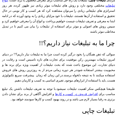
مزایای
تبلیغات چاپی،
تبلیغات یک راه حل مناسب برای معرفی محصول یا برند است،
انواع
تبلیغات
مختلفی وجود دارد و روش های تبلیغات موثر زیادی نیز ظهور کرده، هر روز
استراتژی های تبلیغاتی زیادی را می‌‌توان مشاهده کرد که هر کسب و کار نوینی در حال
تحقیق و استفاده از آن‌ها هستند، تبلیغات با خود مزایای زیادی را به وجود آورده که در ادامه
ابتدا به معرفی و تعریف تبلیغات چیست خواهیم پرداخت و انواع آن را معرفی خواهیم کرد و
سپس روش های اصولی و موثر برای استفاده از تبلیغات را بیان می کنیم تا در تبدیل
مخاطب موثر باشند
چرا ما به تبلیغات نیاز داریم؟!!
سوالی که ذهن همگان را بخود درگیر کرده است چرا ما به تبلیغات نیاز داریم؟!! در دنیای
امروز تبلیغات مهمترین رکن موفقیت برای تجارت های تازه تاسیس است و رقابت در
دنیای تجارت، این موضوع باعث شده که بحث تبلیغات از اهمیت ویژه برای برند ها و
محبوبیت بیشتر استفاده شوددر هر دوره زمانی مردم از به روزترین روش های فروش
استفاده میکنند تا به نتیجه دلخواه برسند.در این زمان که زمان پیشرفت سریع تکنولوژی
هست, باید با استفاده از ابزارهای موجود, تغیری اساسی به کسب و کارمان دهیم.
طبیعتا هیچکس منکر اهمیت تبلیغات نمیشود.با توجه به تعریف تبلیغات داشتن یک تبلیغ
مناسب برای
افزایش فروش در کسب و کارها
و افزایش آگاهی از برند برای نشان دادن
برتری به رقبا بسیار لازم می باشد و در روند بهبود کسب و کارها سودمند خواهد بود..
تبلیغات چاپی