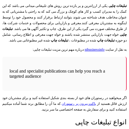
تبلیغات چاپی
یکی از ارزانترین و پر بازده ترین روش های تلبیغاتی میدانی می باشد که این
کمک را به مدیران کسب و کار های کوچک و بزرگ می کند که به راحتی با مشتریانی که به
عنوان مخاطب هدف شناخته می شوند بتوانند ارتباط برقرار کنند و محصول خود را توسط
اینگونه به مشتریان معرفی کنند.معرفی و بازاریابی برای محصولات و خدمات شرکت ها،
از طرق مختلف صورت می گیرد.یکی از این طرق، چاپ و تکثیر آگهی ها می باشد.
تبلیغات
چاپی
خواه جهت بازاریابی منتشر شده باشند و خواه جهت معرفی و اطلاع رسانی، شامل
دو حوزه
تبلیغات چاپ
شده در مطبوعات ،
تبلیغات چاپ
شده غیر مطبوعاتی می باشد.
به نقل از سایت
nibusinessinfo
درباره مهم ترین مزیت تبلیغات چاپی:
local and specialist publications can help you reach a
targeted audience
اگر میخواهید در رستوران های خود از بسته بندی شکیل استفاده کنید و برای مشتریان خود
ارزش قائل هستید از
پاکت بیرون بر رستوران
که ما آن را مطابق برند شما آماده میکنیم
استفاده کنید و برای سفارش به صفحه اختصاصی ما سر بزنید.
انواع تبلیغات چاپی