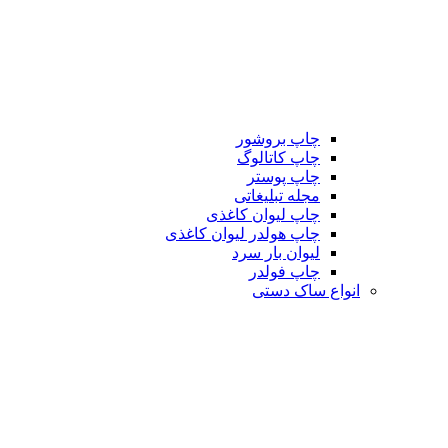
چاپ بروشور
چاپ کاتالوگ
چاپ پوستر
مجله تبلیغاتی
چاپ لیوان کاغذی
چاپ هولدر لیوان کاغذی
لیوان بار سرد
چاپ فولدر
انواع ساک دستی