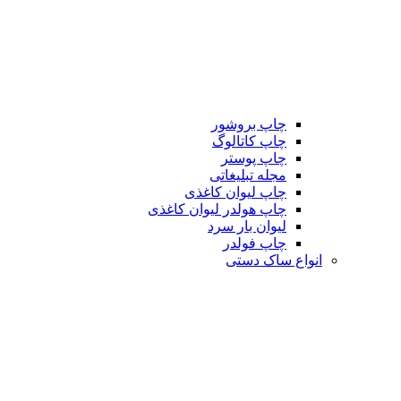
چاپ بروشور
چاپ کاتالوگ
چاپ پوستر
مجله تبلیغاتی
چاپ لیوان کاغذی
چاپ هولدر لیوان کاغذی
لیوان بار سرد
چاپ فولدر
انواع ساک دستی