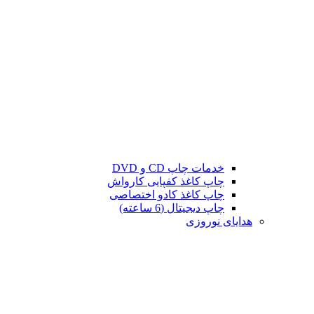
خدمات چاپ CD و DVD
چاپ کاغذ کفپایی کارواش
چاپ کاغذ کادو اختصاصی
چاپ دیجیتال (6 ساعته)
هدایای نوروزی