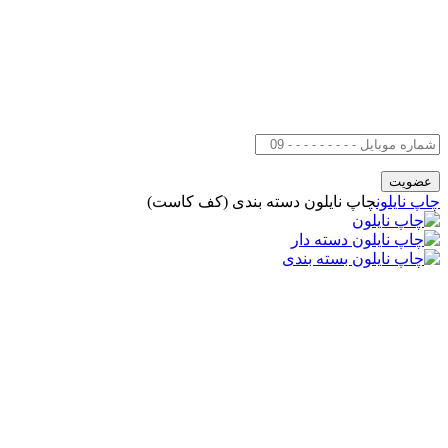
چاپ نایلون
چاپ نایلون دسته بندی (کف کاست)​