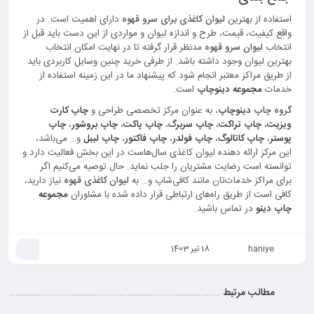
استفاده از بهترین
ليوان كاغذی برای سرو قهوه
دارای اهمیت است. در
واقع کیفیت، قیمت، طرح و اندازه لیوان و مواردی از این دست باید قبل از
انتخاب
لیوان سرو قهوه
مدنظر قرار گرفته تا در نهایت امکان انتخاب
بهترین لیوان وجود داشته باشد. از طرفی خرید چنین وسایل کاربردی باید
از طریق مراکز معتبر انجام شود که پیشنهاد ما در این زمینه استفاده از
خدمات
مجموعه دينوچاپ
است.
گروه چاپ
دینوچاپ
، به عنوان مرکز تخصصی طراحی و
چاپ کارت
ویزیت
،
چاپ تراکت
،
چاپ سربرگ
،
چاپ پاکت
،
چاپ بروشور
،
چاپ
پوستر
،
چاپ کاتالوگ
،
چاپ فولدر
،
چاپ فاکتور
،
چاپ لیبل
و… می‌باشد،
این مرکز ارائه دهنده لیوان کاغذی سال‌هاست در این بخش فعالیت دارد و
توانسته است رضایت مشتریان را جلب نماید. حال توصیه می‌کنیم اگر
برای مراکز خدمات‌تان مانند کافی‌شاپ و… به
لیوان کاغذی قهوه
نیاز دارید،
کافی است از طریق راه‌های ارتباطی قرار داده شده با مشاوران
مجموعه
چاپ دینو
در تماس باشید.
haniye
18 تیر 1403
مطالب مرتبط