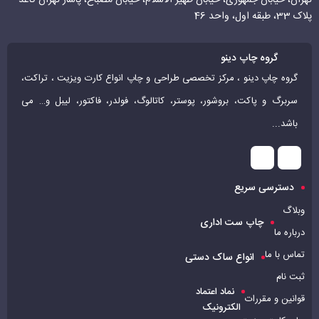
تهران، خیابان جمهوری، خیابان ظهیر الاسلام، خیابان مصباح، پاساژ تهران کاغذ
پلاک 33، طبقه اول، واحد 46
گروه چاپ دینو
گروه چاپ دینو ، مرکز تخصصی طراحی و چاپ انواع کارت ویزیت ، تراکت،
سربرگ و پاکت، بروشور، پوستر، کاتالوگ، فولدر، فاکتور، لیبل و… می
باشد...
دسترسی سریع
وبلاگ
چاپ ست اداری
درباره ما
تماس با ما
انواع ساک دستی
ثبت نام
نماد اعتماد
قوانین و مقررات
الکترونیک