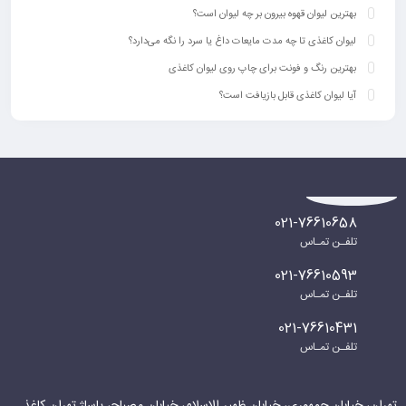
بهترین لیوان قهوه بیرون بر چه لیوان است؟
لیوان کاغذی تا چه مدت مایعات داغ یا سرد را نگه می‌دارد؟
بهترین رنگ‌ و فونت برای چاپ روی لیوان کاغذی
آیا لیوان کاغذی قابل بازیافت است؟
021-76610658
تلفـن تمـاس
021-76610593
تلفـن تمـاس
021-76610431
تلفـن تمـاس