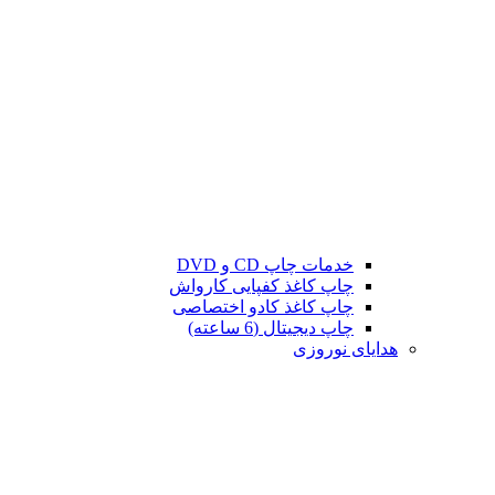
خدمات چاپ CD و DVD
چاپ کاغذ کفپایی کارواش
چاپ کاغذ کادو اختصاصی
چاپ دیجیتال (6 ساعته)
هدایای نوروزی