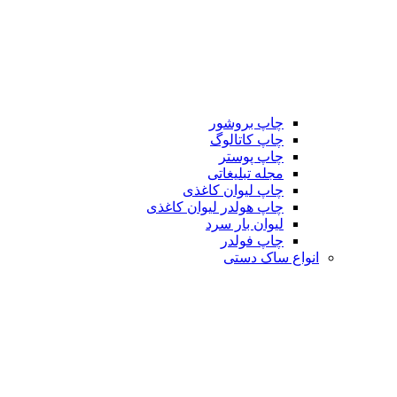
چاپ بروشور
چاپ کاتالوگ
چاپ پوستر
مجله تبلیغاتی
چاپ لیوان کاغذی
چاپ هولدر لیوان کاغذی
لیوان بار سرد
چاپ فولدر
انواع ساک دستی