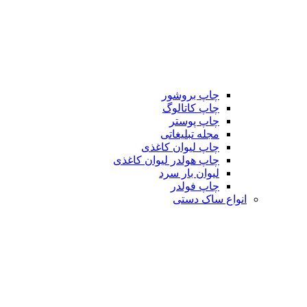
چاپ بروشور
چاپ کاتالوگ
چاپ پوستر
مجله تبلیغاتی
چاپ لیوان کاغذی
چاپ هولدر لیوان کاغذی
لیوان بار سرد
چاپ فولدر
انواع ساک دستی