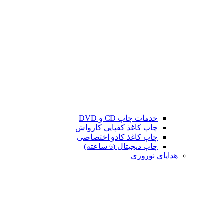
خدمات چاپ CD و DVD
چاپ کاغذ کفپایی کارواش
چاپ کاغذ کادو اختصاصی
چاپ دیجیتال (6 ساعته)
هدایای نوروزی