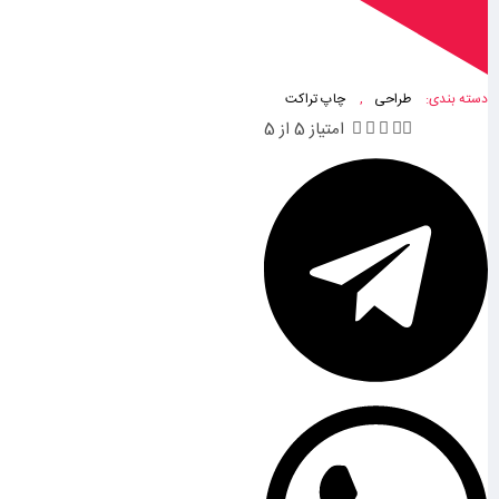
دسته بندی:
طراحی
,
چاپ تراکت





امتیاز 5 از 5