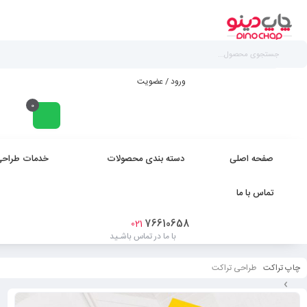
ورود / عضویت
0
صفحه اصلی
دسته بندی محصولات
خدمات طراحی
تماس با ما
76610658
021
با ما در تماس باشـید
چاپ تراکت
طراحی تراکت