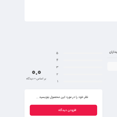
کت ها را دسته بندی می کنند. بسته به نوع حرفه و بسته به سلیقه خود
داران
5
4
3
0.0
 رنگ‌های روشن و چاپ باکیفیت استفاده شود و همچنین جملاتی داشته
2
بر اساس 0 دیدگاه
1
ده و یا یک خلاقیت باشد و اگر چنین تصویری ندارید که حرفی برای
نظر خود را در مورد این محصول بنویسید ...
افزودن دیدگاه
دف شما از توزیع این تراکت چیست؟