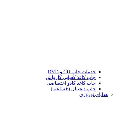
خدمات چاپ CD و DVD
چاپ کاغذ کفپایی کارواش
چاپ کاغذ کادو اختصاصی
چاپ دیجیتال (6 ساعته)
هدایای نوروزی