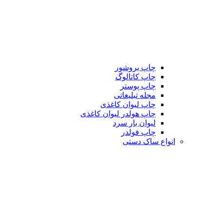
چاپ بروشور
چاپ کاتالوگ
چاپ پوستر
مجله تبلیغاتی
چاپ لیوان کاغذی
چاپ هولدر لیوان کاغذی
لیوان بار سرد
چاپ فولدر
انواع ساک دستی