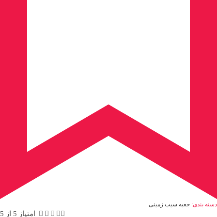
دسته بندی:
جعبه سیب زمینی





امتیاز 5 از 5