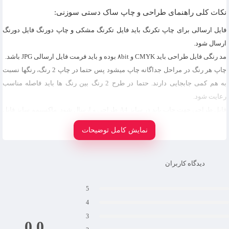
نکات کلی راهنمای طراحی و چاپ ساک دستی سوزنی:
فایل ارسالی برای چاپ تکرنگ باید فایل تکرنگ مشکی و چاپ دورنگ فایل دورنگ
ارسال شود.
مد رنگی فایل طراحی باید CMYK و ۸bit بوده و باید فرمت فایل ارسالی JPG باشد.
چاپ هر رنگ در مراحل جداگانه چاپ میشود پس حتما در چاپ 2 رنگ، رنگها نسبت
به هم کمی جابجایی دارند. حتما در طرح 2 رنگ بین رنگ ها باید فاصله مناسب
رعایت شود.
فایل طراحی جهت چاپ باید در سایز A4 طراحی و ارسال شود. ماکسیمم سایز فایل
باید A4 و به صورت تک رنگ مشکی باشد و در صورتی که می خواهید فایل شما
نمایش کامل توضیحات
بزرگ چاپ نشود در همان سایز A4 به همان نسبتی که مد نظرتان هست طراحی
کرده و ارسال نمائید .
از خطوط نازک و فونت های ریز و فشرده به هیچ عنوان استفاده نکنید.
دیدگاه کاربران
از طرح های یکدست رنگ بزرگ استفاده نکنید زیرا چاپ آن کامل پر نمیشود و کچلی
5
میزند.
4
در صورتی که توسط کرل طراحی کرده اید خروجی PDF گرفته و در فتوشاپ به JPG
تبدیل نمائید.
3
0.0