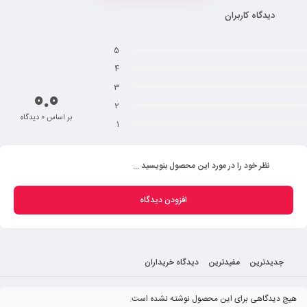
دیدگاه کاربران
لطفا فایل قالب فولدر را دانلود کرده و روی آن طراحی نمائید.
جهت قالب نمایش دهنده روی کار و بصورت فارسی می باشد. جهت طراحی پشت
5
کار باید قالب را قرینه کرده و طراحی نمائید.
4
تمام نوشته ها و مطالب مهم باید 5 میل از لبه های برش و خط تا فاصله داشته باشد.
3
تصویر بک گراند و رنگ زمینه باید چند سانت از خط برش قالب بزرگتر باشد.
0.0
پس از اتمام طراحی، خطوط قالب را پاک کرده و فایل نهایی را با فرمت JPG و با
2
بر اساس 0 دیدگاه
رزولیشن 300 پیکسل بر اینچ ارسال نمائید.
1
فونت های مشکی ریز در زمینه روشن باید بصورت تک رنگ مشکی و مولتی پلای
باشد.
نظر خود را در مورد این محصول بنویسید ...
فونت های سفید ریز در زمینه مشکی باید استروک تک رنگ مشکی 2 پیکسل داشته
باشند.
افزودن دیدگاه
دریافت فایل طراحی
فولدر کاغذی چیست؟
فولدر همان پوشه ای است که ما از آن برای منظم کردن اوراق خود استفاده می کرده
جدیدترین
مفیدترین
دیدگاه خریداران
ایم. فولدر ابزاری جهت منظم ساختن مدارک و اسناد و سایر اوراق یک شرکت یا یک
سازمان است. چاپ فولدر ابزاری بسیار کاربردی و همچنین ابزاری اساسی و تاثیرگذار
هیچ دیدگاهی برای این محصول نوشته نشده است.