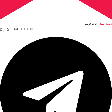
دسته بندی:
چاپ فولدر





امتیاز 5 از 5