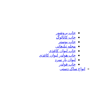
چاپ بروشور
چاپ کاتالوگ
چاپ پوستر
مجله تبلیغاتی
چاپ لیوان کاغذی
چاپ هولدر لیوان کاغذی
لیوان بار سرد
چاپ فولدر
انواع ساک دستی