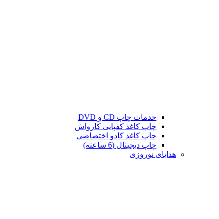
خدمات چاپ CD و DVD
چاپ کاغذ کفپایی کارواش
چاپ کاغذ کادو اختصاصی
چاپ دیجیتال (6 ساعته)
هدایای نوروزی