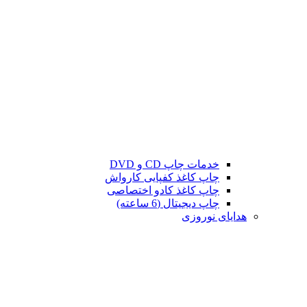
خدمات چاپ CD و DVD
چاپ کاغذ کفپایی کارواش
چاپ کاغذ کادو اختصاصی
چاپ دیجیتال (6 ساعته)
هدایای نوروزی