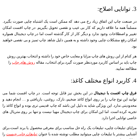
3. توانایی اصلاح:
در صنعت چاپ این اتفاق زیاد رخ می دهد که ممکن است یک اشتباه چاپی صورت بگیرد.
مسلماً همه ما علاقه داریم که کار بی عیب و نقصی تحویل بگیریم. در چاپ افست امکان
تغییر و اصطلاحات وجود ندارد و دیگر کار از کار گذشته است اما در چاپ دیجیتال همواره
امکان رفع مشکلات چاپی وجود داشته و به همین دلیل شاهد چاپ تمیز و بی نقصی خواهید
بود.
هر کدام از این روش های چاپ مزایا و معایب خاص خود را داشته و انتخاب بهترین روش
چاپ باید بر اساس کاربرد موردنظر صورت گیرد.برای انتخاب، مقاله
روش های چاپ
را
مطالعه نمایید.
4. کاربرد انواع مختلف کاغذ:
فرق چاپ افست با دیجیتال
در این بخش نیز قابل توجه است. در چاپ افست شما می
توانید این نوع چاپ را بر روی انواع کاغذ ضخیم، نازک، روغنی، بازیافتی و … انجام دهید و
محدودیتی ندارد. این ویژگی شاید به دلیل این باشد که چاپ قدیمی تری بوده و انواع کاغذ را
تجربه کرده است. اما این امکان برای چاپ دیجیتال مهیا نیست و تنها بر روی متریال های
خاصی توانایی اجرا دارد.
مزایای تبلیغات چاپی
،
تبلیغات یک راه حل مناسب برای معرفی محصول یا برند است،برای
آشنایی بیشتر با تبلیغات چاپی میتوانید مطلب نوشته شده با عنوان
تبلیغات چاپی چیست
را