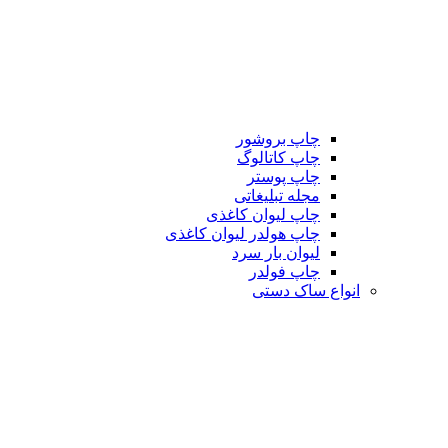
چاپ بروشور
چاپ کاتالوگ
چاپ پوستر
مجله تبلیغاتی
چاپ لیوان کاغذی
چاپ هولدر لیوان کاغذی
لیوان بار سرد
چاپ فولدر
انواع ساک دستی