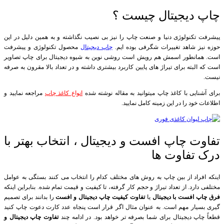
چاپ دیجیتال چیست ؟
پیشرفت تکنولوژی دنیا و صنعت چاپ را نیز بی نصیب نگذاشته و به همین دلیل در این
حوزه نیز شاهد تغییرات شگرفی بوده ایم.
چاپ دیجیتال
محصول تکنولوژی و پیشرفت
است. همانطور اسمش هم رویش است روشی نوین به شیوه دیجیتال برای چاپ تصاویر
است که البته برای تیراژ های پایین کاربرد بیشتری داشته و در تعداد بالا مقرون به صرفه
نیست.
برای آشنایی با کاغذ چاپ میتوانید به مقاله نوشته شده
انواع کاغذ چاپ
مراجعه نمایید و
اطلاعات خود را در این زمینه کامل نمایید.
تفاوت چاپ افست و دیجیتال ، انتخاب بهتر با
درک تفاوت ها
اینکه افراد از بین چاپ به روش های مختلف کدام را انتخاب می کنند بستگی به عوامل
مختلفی دارد. از تعداد تیراژ و حجم کار گرفته، تا کیفیت و قیمت تمام شده. بنابراین اینکه
فرق چاپ افست با دیجیتال
یا
تفاوت کیفیت چاپ دیجیتال و افست
را بدانند برای تصمیم
گیری بسیار مهم است. به عنوان مثال اگر قرار است پنجاه عدد کارت دعوت چاپ کنید
قطعاً چاپ دیجیتال برای شما بصرفه تر خواهد بود. در ادامه چند
تفاوت چاپ دیجیتال و