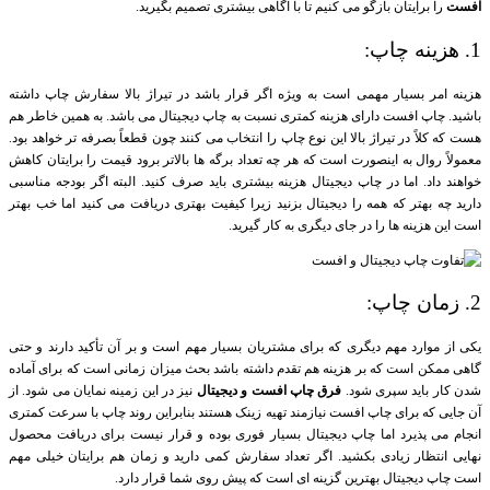
افست
را برایتان بازگو می کنیم تا با آگاهی بیشتری تصمیم بگیرید.
1. هزینه چاپ:
هزینه امر بسیار مهمی است به ویژه اگر قرار باشد در تیراژ بالا سفارش چاپ داشته
باشید. چاپ افست دارای هزینه کمتری نسبت به چاپ دیجیتال می باشد. به همین خاطر هم
هست که کلاً در تیراژ بالا این نوع چاپ را انتخاب می کنند چون قطعاً بصرفه تر خواهد بود.
معمولاً روال به اینصورت است که هر چه تعداد برگه ها بالاتر برود قیمت را برایتان کاهش
خواهند داد. اما در چاپ دیجیتال هزینه بیشتری باید صرف کنید. البته اگر بودجه مناسبی
دارید چه بهتر که همه را دیجیتال بزنید زیرا کیفیت بهتری دریافت می کنید اما خب بهتر
است این هزینه ها را در جای دیگری به کار گیرید.
2. زمان چاپ:
یکی از موارد مهم دیگری که برای مشتریان بسیار مهم است و بر آن تأکید دارند و حتی
گاهی ممکن است که بر هزینه هم تقدم داشته باشد بحث میزان زمانی است که برای آماده
شدن کار باید سپری شود.
فرق چاپ افست و دیجیتال
نیز در این زمینه نمایان می شود. از
آن جایی که برای چاپ افست نیازمند تهیه زینک هستند بنابراین روند چاپ با سرعت کمتری
انجام می پذیرد اما چاپ دیجیتال بسیار فوری بوده و قرار نیست برای دریافت محصول
نهایی انتظار زیادی بکشید. اگر تعداد سفارش کمی دارید و زمان هم برایتان خیلی مهم
است چاپ دیجیتال بهترین گزینه ای است که پیش روی شما قرار دارد.