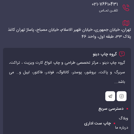
021-76610431
تلفـن تمـاس
تهران، خیابان جمهوری، خیابان ظهیر الاسلام، خیابان مصباح، پاساژ تهران کاغذ
پلاک 33، طبقه اول، واحد 46
گروه چاپ دینو
گروه چاپ دینو ، مرکز تخصصی طراحی و چاپ انواع کارت ویزیت ، تراکت،
سربرگ و پاکت، بروشور، پوستر، کاتالوگ، فولدر، فاکتور، لیبل و… می
باشد...
دسترسی سریع
وبلاگ
چاپ ست اداری
درباره ما