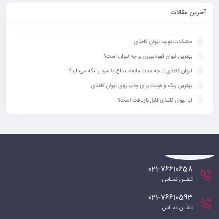
آخرین مقالات
مشکلات تولید لیوان کاغذی
بهترین لیوان قهوه بیرون بر چه لیوان است؟
لیوان کاغذی تا چه مدت مایعات داغ یا سرد را نگه می‌دارد؟
بهترین رنگ‌ و فونت برای چاپ روی لیوان کاغذی
آیا لیوان کاغذی قابل بازیافت است؟
021-76610658
تلفـن تمـاس
021-76610593
تلفـن تمـاس