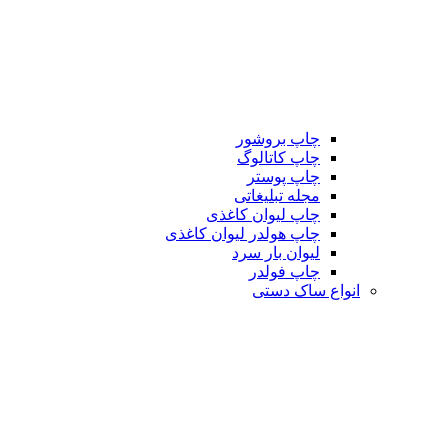
چاپ بروشور
چاپ کاتالوگ
چاپ پوستر
مجله تبلیغاتی
چاپ لیوان کاغذی
چاپ هولدر لیوان کاغذی
لیوان بار سرد
چاپ فولدر
انواع ساک دستی