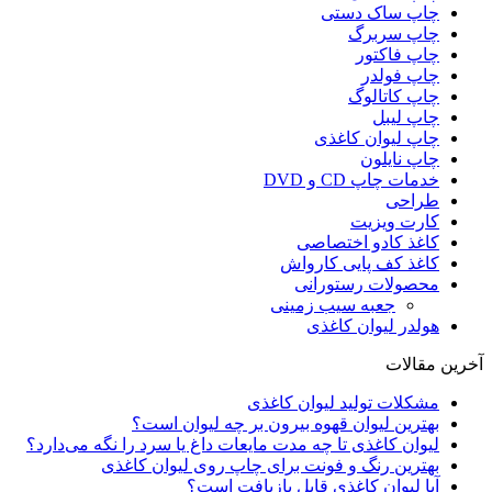
چاپ ساک دستی
چاپ سربرگ
چاپ فاکتور
چاپ فولدر
چاپ کاتالوگ
چاپ لیبل
چاپ لیوان کاغذی
چاپ نایلون
خدمات چاپ CD و DVD
طراحی
کارت ویزیت
کاغذ کادو اختصاصی
کاغذ کف پایی کارواش
محصولات رستورانی
جعبه سیب زمینی
هولدر لیوان کاغذی
آخرین مقالات
مشکلات تولید لیوان کاغذی
بهترین لیوان قهوه بیرون بر چه لیوان است؟
لیوان کاغذی تا چه مدت مایعات داغ یا سرد را نگه می‌دارد؟
بهترین رنگ‌ و فونت برای چاپ روی لیوان کاغذی
آیا لیوان کاغذی قابل بازیافت است؟