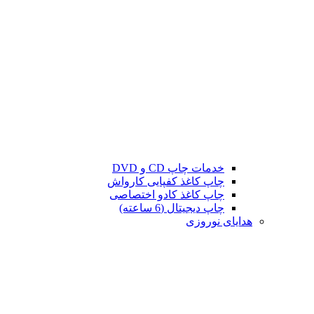
خدمات چاپ CD و DVD
چاپ کاغذ کفپایی کارواش
چاپ کاغذ کادو اختصاصی
چاپ دیجیتال (6 ساعته)
هدایای نوروزی