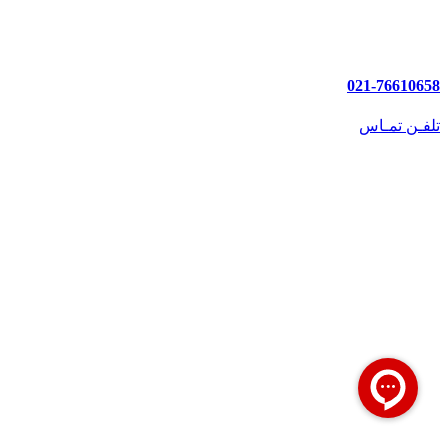
021-76610658
تلفـن تمـاس