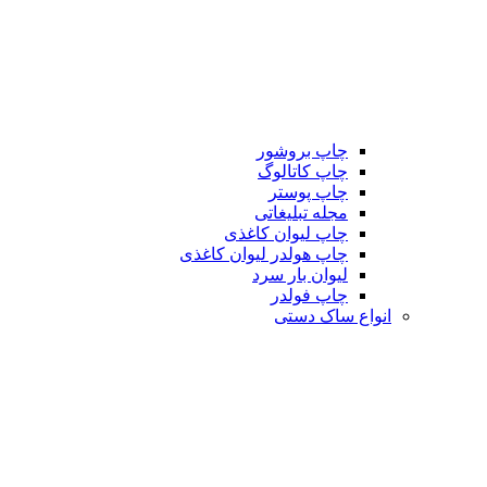
چاپ بروشور
چاپ کاتالوگ
چاپ پوستر
مجله تبلیغاتی
چاپ لیوان کاغذی
چاپ هولدر لیوان کاغذی
لیوان بار سرد
چاپ فولدر
انواع ساک دستی