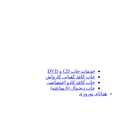
خدمات چاپ CD و DVD
چاپ کاغذ کفپایی کارواش
چاپ کاغذ کادو اختصاصی
چاپ دیجیتال (6 ساعته)
هدایای نوروزی