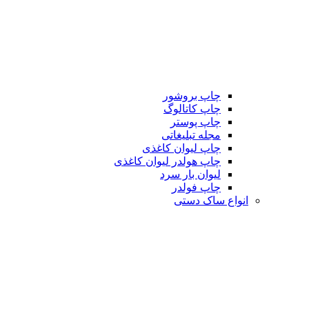
چاپ بروشور
چاپ کاتالوگ
چاپ پوستر
مجله تبلیغاتی
چاپ لیوان کاغذی
چاپ هولدر لیوان کاغذی
لیوان بار سرد
چاپ فولدر
انواع ساک دستی