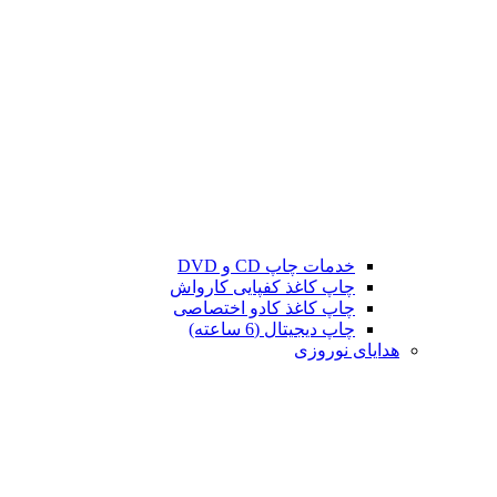
خدمات چاپ CD و DVD
چاپ کاغذ کفپایی کارواش
چاپ کاغذ کادو اختصاصی
چاپ دیجیتال (6 ساعته)
هدایای نوروزی