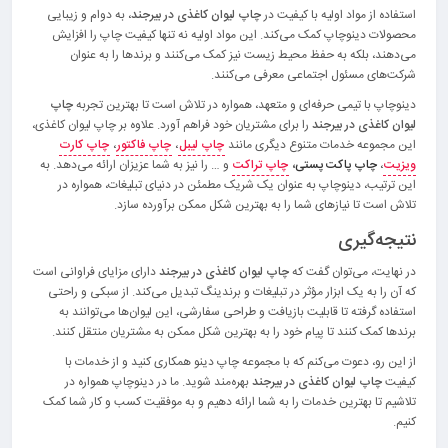
استفاده از مواد اولیه با کیفیت در
چاپ لیوان کاغذی در بیرجند
، به دوام و زیبایی
محصولات دینوچاپ کمک می‌کند. این مواد اولیه نه تنها کیفیت چاپ را افزایش
می‌دهند، بلکه به حفظ محیط زیست نیز کمک می‌کنند و برندها را به عنوان
شرکت‌های مسئول اجتماعی معرفی می‌کنند.
دینوچاپ با تیمی حرفه‌ای و متعهد، همواره در تلاش است تا بهترین تجربه
چاپ
لیوان کاغذی در بیرجند
را برای مشتریان خود فراهم آورد. علاوه بر چاپ لیوان کاغذی،
این مجموعه خدمات متنوع دیگری مانند
چاپ لیبل
،
چاپ فاکتور
،
چاپ کارت
ویزیت
،
چاپ پاکت پستی
،
چاپ تراکت
و … را نیز به شما عزیزان ارائه می‌دهد. به
این ترتیب، دینوچاپ به عنوان یک شریک مطمئن در دنیای تبلیغات، همواره در
تلاش است تا نیازهای شما را به بهترین شکل ممکن برآورده سازد.
نتیجه‌گیری
در نهایت، می‌توان گفت که
چاپ لیوان کاغذی در بیرجند
دارای مزایای فراوانی است
که آن را به یک ابزار مؤثر در تبلیغات و برندینگ تبدیل می‌کند. از سبکی و راحتی
استفاده گرفته تا قابلیت بازیافت و طراحی سفارشی، این لیوان‌ها می‌توانند به
برندها کمک کنند تا پیام خود را به بهترین شکل ممکن به مشتریان منتقل کنند.
از این رو، دعوت می‌کنم که با مجموعه چاپ دینو همکاری کنید و از خدمات با
کیفیت
چاپ لیوان کاغذی در بیرجند
بهره‌مند شوید. ما در دینوچاپ همواره در
تلاشیم تا بهترین خدمات را به شما ارائه دهیم و به موفقیت کسب و کار شما کمک
کنیم.