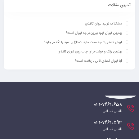
آخرین مقالات
مشکلات تولید لیوان کاغذی
بهترین لیوان قهوه بیرون بر چه لیوان است؟
لیوان کاغذی تا چه مدت مایعات داغ یا سرد را نگه می‌دارد؟
بهترین رنگ‌ و فونت برای چاپ روی لیوان کاغذی
آیا لیوان کاغذی قابل بازیافت است؟
021-76610658
تلفـن تمـاس
021-76610593
تلفـن تمـاس